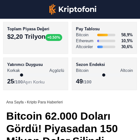
Toplam Piyasa Değeri
Pay Tablosu
Bitcoin
58,9%
$2,20 Trilyon
+0.50%
Ethereum
10,5%
Altcoinler
30,6%
KRİPTO PARA HABERLERİ
Facebook
BİTCOİN HABERLERİ
Yatırımcı Duygusu
Sezon Endeksi
Korkak
Açgözlü
Bitcoin
Altcoin
ALTCOİN HABERLERİ
25
49
/100
Aşırı Korku
/100
AKADEMİ
Instagram
SÖZLÜK
Ana Sayfa
›
Kripto Para Haberleri
Bitcoin 62.000 Doları
Youtube
Gördü! Piyasadan 150
TikTok