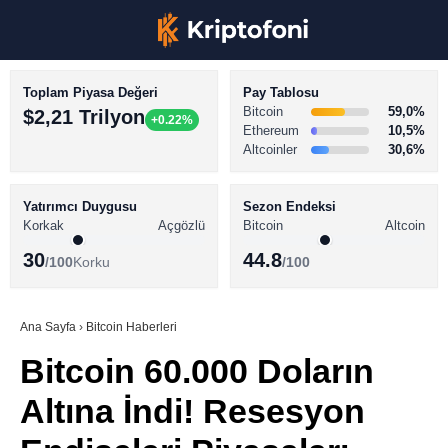
Toplam Piyasa Değeri
Pay Tablosu
Bitcoin
59,0%
$2,21 Trilyon
+0.22%
Ethereum
10,5%
Altcoinler
30,6%
KRİPTO PARA HABERLERİ
Facebook
BİTCOİN HABERLERİ
Yatırımcı Duygusu
Sezon Endeksi
Korkak
Açgözlü
Bitcoin
Altcoin
ALTCOİN HABERLERİ
30
44.8
/100
Korku
/100
AKADEMİ
Instagram
SÖZLÜK
Ana Sayfa
›
Bitcoin Haberleri
Bitcoin 60.000 Doların
Youtube
Altına İndi! Resesyon
TikTok