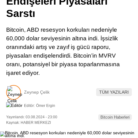
Endişeleri Piyasaları
Pinterest
Sarstı
LinkedIn
Bitcoin, ABD resesyon korkuları nedeniyle
60,000 dolar seviyesinin altına indi. İşsizlik
Telegram
oranındaki artış ve zayıf iş gücü raporu,
piyasaları endişelendirdi. Bitcoin’in MVRV
oranı, potansiyel bir piyasa toparlanmasına
işaret ediyor.
Zeynep Çelik
TÜM YAZILARI
Editör:
Ömer Ergin
Yayınlandı: 03.08.2024 - 23:00
Bitcoin Haberleri
Kaynak: HABER MERKEZI