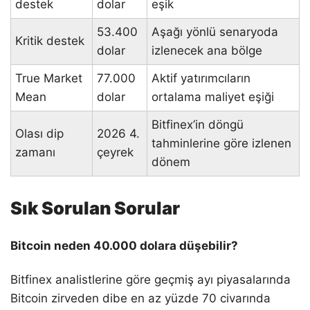
destek
dolar
eşik
53.400
Aşağı yönlü senaryoda
Kritik destek
dolar
izlenecek ana bölge
True Market
77.000
Aktif yatırımcıların
Mean
dolar
ortalama maliyet eşiği
Bitfinex’in döngü
Olası dip
2026 4.
tahminlerine göre izlenen
zamanı
çeyrek
dönem
Sık Sorulan Sorular
Bitcoin neden 40.000 dolara düşebilir?
Bitfinex analistlerine göre geçmiş ayı piyasalarında
Bitcoin zirveden dibe en az yüzde 70 civarında