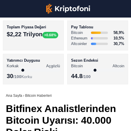
Toplam Piyasa Değeri
Pay Tablosu
Bitcoin
58,9%
$2,22 Trilyon
+0.68%
Ethereum
10,5%
Altcoinler
30,7%
KRİPTO PARA HABERLERİ
Facebook
BİTCOİN HABERLERİ
Yatırımcı Duygusu
Sezon Endeksi
Korkak
Açgözlü
Bitcoin
Altcoin
ALTCOİN HABERLERİ
30
44.8
/100
Korku
/100
AKADEMİ
Instagram
SÖZLÜK
Ana Sayfa
›
Bitcoin Haberleri
Bitfinex Analistlerinden
Youtube
Bitcoin Uyarısı: 40.000
TikTok