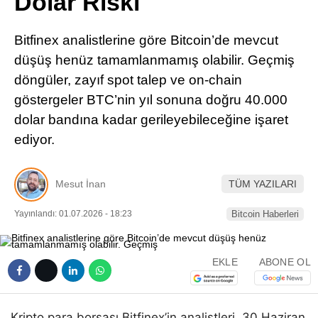
Dolar Riski
Pinterest
Bitfinex analistlerine göre Bitcoin’de mevcut
LinkedIn
düşüş henüz tamamlanmamış olabilir. Geçmiş
döngüler, zayıf spot talep ve on-chain
Telegram
göstergeler BTC’nin yıl sonuna doğru 40.000
dolar bandına kadar gerileyebileceğine işaret
ediyor.
Mesut İnan
TÜM YAZILARI
Yayınlandı: 01.07.2026 - 18:23
Bitcoin Haberleri
EKLE
ABONE OL
Kripto para borsası Bitfinex’in analistleri, 30 Haziran