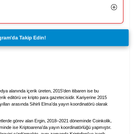
legram'da Takip Edin!
dya alanında içerik üreten, 2015’den itibaren ise bu
erik editörü ve kripto para gazetecisidir. Kariyerine 2015
ılları arasında Sihirli Elma’da yayın koordinatörü olarak
rketlerde görev alan Ergin, 2018–2021 döneminde Coinkolik,
nde ise Kriptoarena’da yayın koordinatörlüğü yapmıştır.
evini sürdürmekte, aynı zamanda Kriptofoni’ye içerik