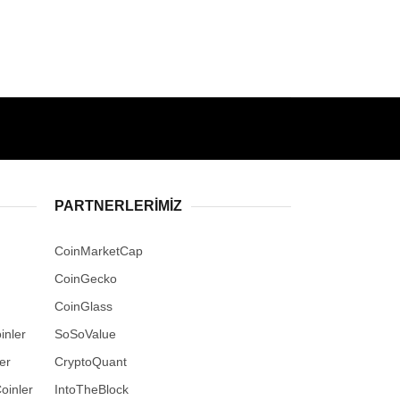
PARTNERLERIMIZ
CoinMarketCap
CoinGecko
CoinGlass
inler
SoSoValue
er
CryptoQuant
oinler
IntoTheBlock