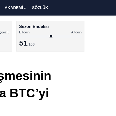
AKADEMİ
SÖZLÜK
Sezon Endeksi
çgözlü
Bitcoin
Altcoin
51
/100
Kripto Para Haberleri
Bitcoin Haberleri
üşmesinin
Altcoin Haberleri
Ethereum Haberleri
la BTC’yi
Solana Haberleri
XRP Haberleri
Memecoin Haberleri