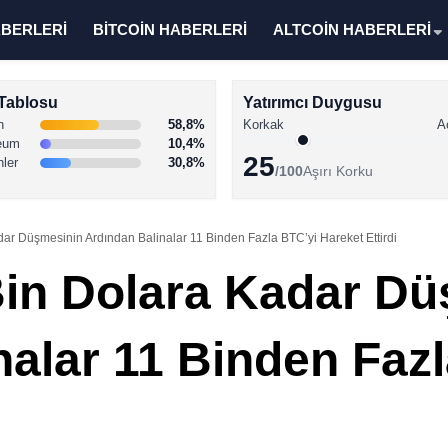
ABERLERİ
BİTCOİN HABERLERİ
ALTCOİN HABERLERİ
Tablosu
Yatırımcı Duygusu
n
58,8%
Korkak
A
eum
10,4%
25
nler
30,8%
/100
Aşırı Korku
dar Düşmesinin Ardından Balinalar 11 Binden Fazla BTC’yi Hareket Ettirdi
 Bin Dolara Kadar D
nalar 11 Binden Faz
i