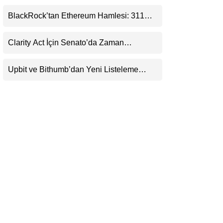
(XRP) Üçüncü Yol Olabilir mi?
LinkedIn
BlackRock’tan Ethereum Hamlesi: 311
Milyar Dolarlık Nakit Serisi Zincire Taşındı
Telegram
Clarity Act İçin Senato’da Zaman
Daralıyor
Upbit ve Bithumb’dan Yeni Listeleme
Hamlesi: HOME, META2 ve USDG
Geliyor