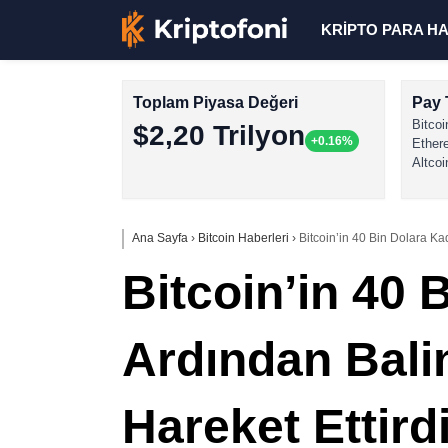
KRİPTO PARA H
Toplam Piyasa Değeri
Pay 
Bitcoi
$2,20 Trilyon
+0.16%
Ether
Altcoi
Ana Sayfa
›
Bitcoin Haberleri
›
Bitcoin’in 40 Bin Dolara Ka
Bitcoin’in 40
Ardından Bali
Hareket Ettird