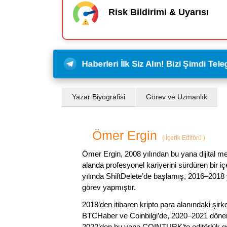
Risk Bildirimi & Uyarısı
Haberleri İlk Siz Alın! Bizi Şimdi Te
Yazar Biyografisi
Görev ve Uzmanlık
Ömer Ergin
(
İçerik Editörü
)
Ömer Ergin, 2008 yılından bu yana dijital me
alanda profesyonel kariyerini sürdüren bir iç
yılında ShiftDelete’de başlamış, 2016–2018 y
görev yapmıştır.
2018’den itibaren kripto para alanındaki şi
BTCHaber ve Coinbilgi’de, 2020–2021 dönemi
2022’den bu yana COINTURK’te editörlük gör