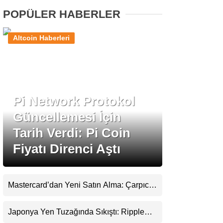
POPÜLER HABERLER
Stablecoin Haberleri
Altcoin Haberleri
Facebook
Pi Network Protokol
Güncellemesi İçin
Instagram
Tarih Verdi: Pi Coin
Fiyatı Direnci Aştı
Youtube
TikTok
Mastercard’dan Yeni Satın Alma: Çarpıcı
Ripple Detayı
Pinterest
Japonya Yen Tuzağında Sıkıştı: Ripple