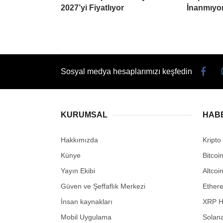
2027’yi Fiyatlıyor
İnanmıyo
Sosyal medya hesaplarımızı keşfedin
KURUMSAL
HAB
Hakkımızda
Kripto
Künye
Bitcoi
Yayın Ekibi
Altcoi
Güven ve Şeffaflık Merkezi
Ether
İnsan kaynakları
XRP H
Mobil Uygulama
Solana