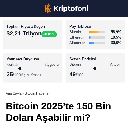
Toplam Piyasa Değeri
Pay Tablosu
Bitcoin
58,9%
$2,21 Trilyon
+0.81%
Ethereum
10,5%
Altcoinler
30,6%
KRİPTO PARA HABERLERİ
Facebook
BİTCOİN HABERLERİ
Yatırımcı Duygusu
Sezon Endeksi
Korkak
Açgözlü
Bitcoin
Altcoin
ALTCOİN HABERLERİ
25
49
/100
Aşırı Korku
/100
AKADEMİ
Instagram
SÖZLÜK
Ana Sayfa
›
Bitcoin Haberleri
Bitcoin 2025’te 150 Bin
Youtube
Doları Aşabilir mi?
TikTok