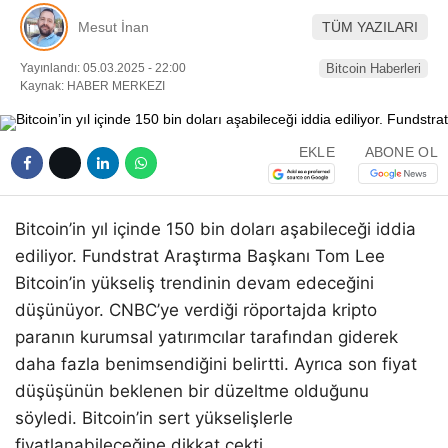
Pinterest
Mesut İnan
TÜM YAZILARI
Yayınlandı: 05.03.2025 - 22:00
Bitcoin Haberleri
LinkedIn
Kaynak: HABER MERKEZI
Telegram
EKLE
ABONE OL
Bitcoin’in yıl içinde 150 bin doları aşabileceği iddia
ediliyor. Fundstrat Araştırma Başkanı Tom Lee
Bitcoin’in yükseliş trendinin devam edeceğini
düşünüyor. CNBC’ye verdiği röportajda kripto
paranın kurumsal yatırımcılar tarafından giderek
daha fazla benimsendiğini belirtti. Ayrıca son fiyat
düşüşünün beklenen bir düzeltme olduğunu
söyledi. Bitcoin’in sert yükselişlerle
fiyatlanabileceğine dikkat çekti.