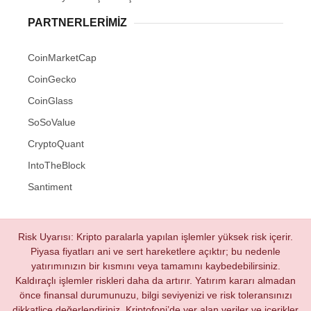
PARTNERLERIMIZ
CoinMarketCap
CoinGecko
CoinGlass
SoSoValue
CryptoQuant
IntoTheBlock
Santiment
Risk Uyarısı: Kripto paralarla yapılan işlemler yüksek risk içerir.
Piyasa fiyatları ani ve sert hareketlere açıktır; bu nedenle
yatırımınızın bir kısmını veya tamamını kaybedebilirsiniz.
Kaldıraçlı işlemler riskleri daha da artırır. Yatırım kararı almadan
önce finansal durumunuzu, bilgi seviyenizi ve risk toleransınızı
dikkatlice değerlendiriniz. Kriptofoni’de yer alan veriler ve içerikler