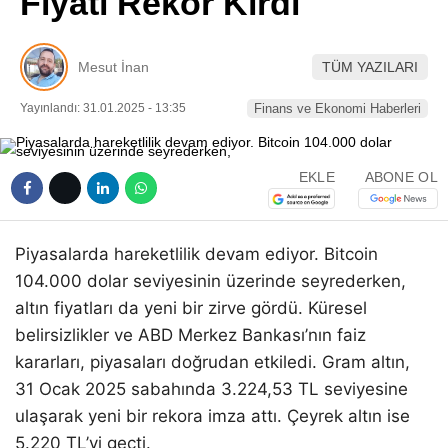
Fiyatı Rekor Kırdı
Pinterest
Mesut İnan
TÜM YAZILARI
LinkedIn
Yayınlandı: 31.01.2025 - 13:35
Finans ve Ekonomi Haberleri
Telegram
EKLE
ABONE OL
Piyasalarda hareketlilik devam ediyor. Bitcoin
104.000 dolar seviyesinin üzerinde seyrederken,
altın fiyatları da yeni bir zirve gördü. Küresel
belirsizlikler ve ABD Merkez Bankası’nın faiz
kararları, piyasaları doğrudan etkiledi. Gram altın,
31 Ocak 2025 sabahında 3.224,53 TL seviyesine
ulaşarak yeni bir rekora imza attı. Çeyrek altın ise
5.220 TL’yi geçti.