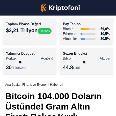
Toplam Piyasa Değeri
Pay Tablosu
Bitcoin
59,0%
$2,21 Trilyon
+0.66%
Ethereum
10,5%
Altcoinler
30,5%
KRİPTO PARA HABERLERİ
Facebook
BİTCOİN HABERLERİ
Yatırımcı Duygusu
Sezon Endeksi
Korkak
Açgözlü
Bitcoin
Altcoin
ALTCOİN HABERLERİ
30
44.8
/100
Korku
/100
AKADEMİ
Instagram
SÖZLÜK
Ana Sayfa
›
Finans ve Ekonomi Haberleri
Bitcoin 104.000 Doların
Youtube
Üstünde! Gram Altın
TikTok