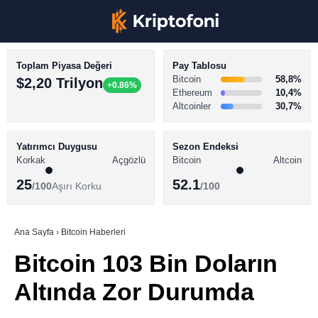
Toplam Piyasa Değeri
Pay Tablosu
Bitcoin
58,8%
$2,20 Trilyon
+0.86%
Ethereum
10,4%
Altcoinler
30,7%
KRİPTO PARA HABERLERİ
Facebook
BİTCOİN HABERLERİ
Yatırımcı Duygusu
Sezon Endeksi
Korkak
Açgözlü
Bitcoin
Altcoin
ALTCOİN HABERLERİ
25
52.1
/100
Aşırı Korku
/100
AKADEMİ
Instagram
SÖZLÜK
Ana Sayfa
›
Bitcoin Haberleri
Bitcoin 103 Bin Doların
Youtube
Altında Zor Durumda
TikTok