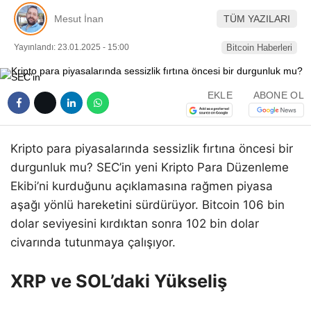
Pinterest
Mesut İnan
TÜM YAZILARI
Yayınlandı: 23.01.2025 - 15:00
Bitcoin Haberleri
LinkedIn
EKLE
ABONE OL
Telegram
Kripto para piyasalarında sessizlik fırtına öncesi bir
durgunluk mu? SEC’in yeni Kripto Para Düzenleme
Ekibi’ni kurduğunu açıklamasına rağmen piyasa
aşağı yönlü hareketini sürdürüyor. Bitcoin 106 bin
dolar seviyesini kırdıktan sonra 102 bin dolar
civarında tutunmaya çalışıyor.
XRP ve SOL’daki Yükseliş