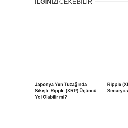
İLGİNİZİ
ÇEKEBİLİR
Japonya Yen Tuzağında
Ripple (X
Sıkıştı: Ripple (XRP) Üçüncü
Senaryo
Yol Olabilir mi?