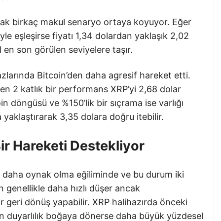
mak birkaç makul senaryo ortaya koyuyor. Eğer
iyle eşleşirse fiyatı 1,34 dolardan yaklaşık 2,02
l en son görülen seviyelere taşır.
zlarında Bitcoin’den daha agresif hareket etti.
len 2 katlık bir performans XRP’yi 2,68 dolar
oin döngüsü ve %150’lik bir sıçrama ise varlığı
 yaklaştırarak 3,35 dolara doğru itebilir.
r Hareketi Destekliyor
la daha oynak olma eğiliminde ve bu durum iki
 genellikle daha hızlı düşer ancak
r geri dönüş yapabilir. XRP halihazırda önceki
ken duyarlılık boğaya dönerse daha büyük yüzdesel