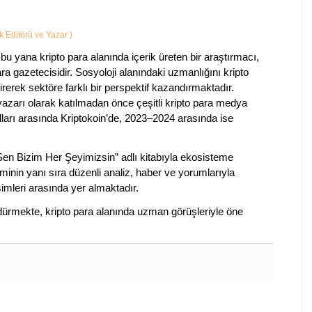
ik Editörü ve Yazar
)
bu yana kripto para alanında içerik üreten bir araştırmacı,
a gazetecisidir. Sosyoloji alanındaki uzmanlığını kripto
irerek sektöre farklı bir perspektif kazandırmaktadır.
 yazarı olarak katılmadan önce çeşitli kripto para medya
lları arasında Kriptokoin’de, 2023–2024 arasında ise
 Sen Bizim Her Şeyimizsin” adlı kitabıyla ekosisteme
iminin yanı sıra düzenli analiz, haber ve yorumlarıyla
isimleri arasında yer almaktadır.
sürdürmekte, kripto para alanında uzman görüşleriyle öne