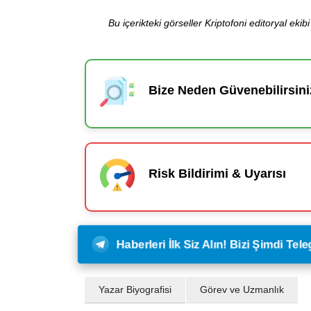
Bu içerikteki görseller Kriptofoni editoryal ek
Bize Neden Güvenebilirsini
Risk Bildirimi & Uyarısı
Haberleri İlk Siz Alın! Bizi Şimdi Te
Yazar Biyografisi
Görev ve Uzmanlık