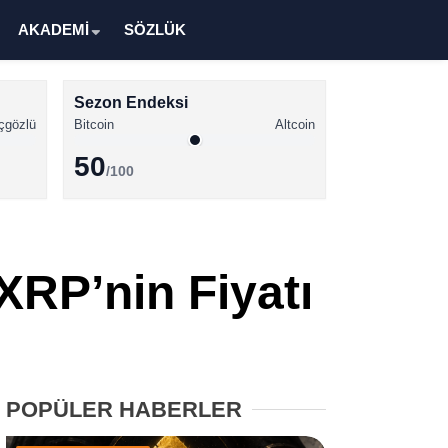
AKADEMİ
SÖZLÜK
Sezon Endeksi
çgözlü
Bitcoin
Altcoin
50
/100
Kripto Para Haberleri
Bitcoin Haberleri
 XRP’nin Fiyatı
Altcoin Haberleri
Ethereum Haberleri
Solana Haberleri
POPÜLER HABERLER
XRP Haberleri
Memecoin Haberleri