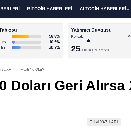
ABERLERİ
BİTCOİN HABERLERİ
ALTCOİN HABERLERİ
Tablosu
Yatırımcı Duygusu
n
58,8%
Korkak
A
eum
10,5%
25
nler
30,7%
/100
Aşırı Korku
lırsa XRP’nin Fiyatı Ne Olur?
0 Doları Geri Alırsa
TÜM YAZILARI