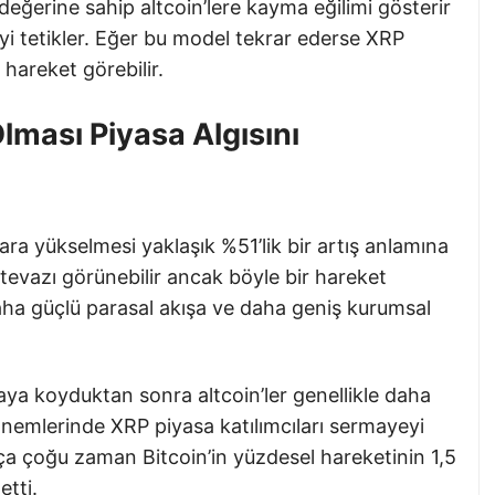
eğerine sahip altcoin’lere kayma eğilimi gösterir
yi tetikler. Eğer bu model tekrar ederse XRP
r hareket görebilir.
Olması Piyasa Algısını
ra yükselmesi yaklaşık %51’lik bir artış anlamına
ütevazı görünebilir ancak böyle bir hareket
aha güçlü parasal akışa ve daha geniş kurumsal
ya koyduktan sonra altcoin’ler genellikle daha
dönemlerinde XRP piyasa katılımcıları sermayeyi
ıkça çoğu zaman Bitcoin’in yüzdesel hareketinin 1,5
etti.