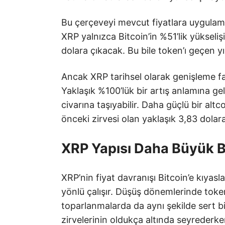
Bu çerçeveyi mevcut fiyatlara uygula
XRP yalnızca Bitcoin’in %51’lik yükseliş
dolara çıkacak. Bu bile token’ı geçen yı
Ancak XRP tarihsel olarak genişleme fa
Yaklaşık %100’lük bir artış anlamına ge
civarına taşıyabilir. Daha güçlü bir altc
önceki zirvesi olan yaklaşık 3,83 dolara
XRP Yapısı Daha Büyük Bi
XRP’nin fiyat davranışı Bitcoin’e kıyas
yönlü çalışır. Düşüş dönemlerinde token
toparlanmalarda da aynı şekilde sert bi
zirvelerinin oldukça altında seyreder