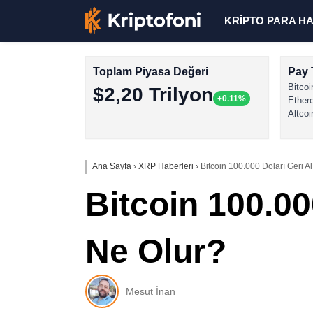
KRİPTO PARA H
Toplam Piyasa Değeri
Pay 
Bitcoi
$2,20 Trilyon
+0.11%
Ether
Altcoi
Ana Sayfa
›
XRP Haberleri
›
Bitcoin 100.000 Doları Geri A
Bitcoin 100.00
Ne Olur?
Mesut İnan