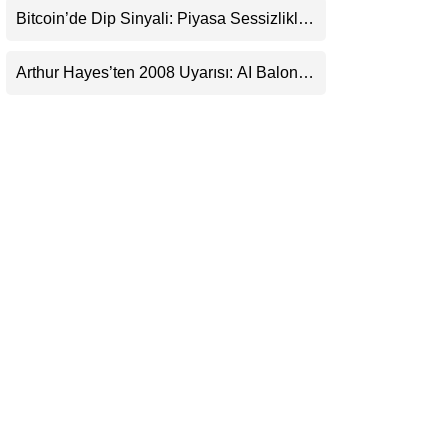
Bitcoin’de Dip Sinyali: Piyasa Sessizlikle
LinkedIn
Sıkışıyor
Arthur Hayes’ten 2008 Uyarısı: AI Balonu
Telegram
Bitcoin’i Nasıl Besleyebilir?