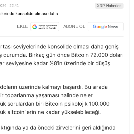
026 - 22:41
XRP Haberleri
EKLE
ABONE OL
rtası seviyelerinde konsolide olması daha geniş
ış durumda. Birkaç gün önce Bitcoin 72.000 doları
lar seviyesine kadar %8’in üzerinde bir düşüş
 doların üzerinde kalmayı başardı. Bu sırada
ü bir toparlanma yaşaması halinde neler
k sorulardan biri Bitcoin psikolojik 100.000
yük altcoin’lerin ne kadar yükselebileceği.
ıktığında ya da önceki zirvelerini geri aldığında