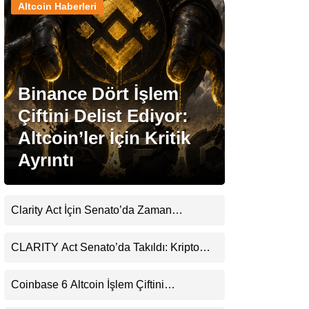
Altcoin Haberleri
Stablecoin Haberleri
Binance Dört İşlem
Facebook
Çiftini Delist Ediyor:
Altcoin’ler İçin Kritik
Ayrıntı
Instagram
Youtube
Clarity Act İçin Senato’da Zaman
Daralıyor
TikTok
CLARITY Act Senato’da Takıldı: Kripto
Para Piyasası 2027’yi Fiyatlıyor
Pinterest
Coinbase 6 Altcoin İşlem Çiftini
Durduracak