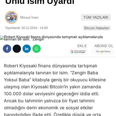
Ünlü İsim Uyardı
Pinterest
Mesut İnan
TÜM YAZILARI
LinkedIn
Yayınlandı: 30.11.2024 - 14:00
Bitcoin Haberleri
Telegram
EKLE
ABONE OL
Robert Kiyosaki finans dünyasında tartışmalı
açıklamalarıyla tanınan bir isim. “Zengin Baba
Yoksul Baba” kitabıyla geniş bir okuyucu kitlesine
ulaşmış olan Kiyosaki Bitcoin’in yakın zamanda
100.000 dolar seviyesini geçeceğini iddia etti.
Ancak bu tahminin yalnızca bir fiyat tahmini
olmadığını derin ekonomik ve sosyal etkiler
barındırdığını ifade etti. Özellikle düşük ve orta