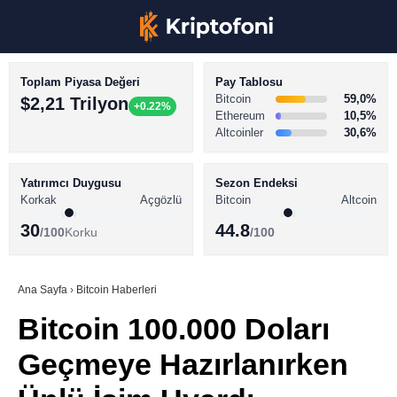
Toplam Piyasa Değeri
Pay Tablosu
Bitcoin
59,0%
$2,21 Trilyon
+0.22%
Ethereum
10,5%
Altcoinler
30,6%
KRİPTO PARA HABERLERİ
Facebook
BİTCOİN HABERLERİ
Yatırımcı Duygusu
Sezon Endeksi
Korkak
Açgözlü
Bitcoin
Altcoin
ALTCOİN HABERLERİ
30
44.8
/100
Korku
/100
AKADEMİ
Instagram
SÖZLÜK
Ana Sayfa
›
Bitcoin Haberleri
Bitcoin 100.000 Doları
Youtube
Geçmeye Hazırlanırken
TikTok