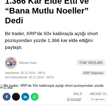
1.366 Kar Elde Etti ve
Pinterest
“Bana Mutlu Noeller”
Dedi
LinkedIn
Bir trader, XRP’de 50x kaldıraçla açtığı short
Telegram
pozisyondan yüzde 1.366 kar elde ettiğini
paylaştı.
Mesut İnan
TÜM YAZILARI
Yayınlandı: 20.12.2025 - 08:51
XRP Haberleri
Son Güncelleme: 20.12.2025 - 08:51
EKLE
ABONE OL