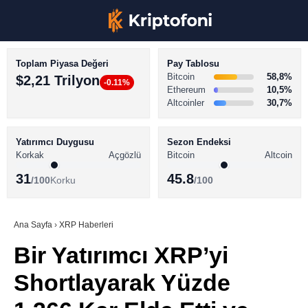
Toplam Piyasa Değeri
Pay Tablosu
Bitcoin
58,8%
$2,21 Trilyon
-0.11%
Ethereum
10,5%
Altcoinler
30,7%
KRİPTO PARA HABERLERİ
Facebook
BİTCOİN HABERLERİ
Yatırımcı Duygusu
Sezon Endeksi
Korkak
Açgözlü
Bitcoin
Altcoin
ALTCOİN HABERLERİ
31
45.8
/100
Korku
/100
AKADEMİ
Instagram
SÖZLÜK
Ana Sayfa
›
XRP Haberleri
Bir Yatırımcı XRP’yi
Youtube
Shortlayarak Yüzde
TikTok