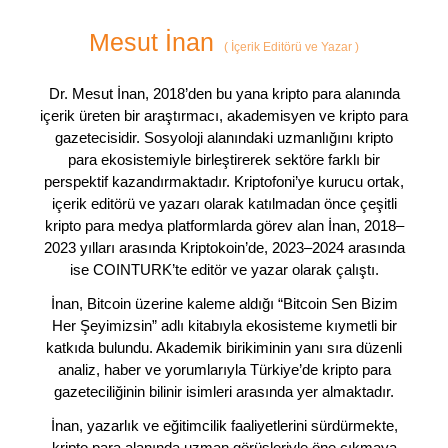
Mesut İnan
(
İçerik Editörü ve Yazar
)
Dr. Mesut İnan, 2018’den bu yana kripto para alanında
içerik üreten bir araştırmacı, akademisyen ve kripto para
gazetecisidir. Sosyoloji alanındaki uzmanlığını kripto
para ekosistemiyle birleştirerek sektöre farklı bir
perspektif kazandırmaktadır. Kriptofoni’ye kurucu ortak,
içerik editörü ve yazarı olarak katılmadan önce çeşitli
kripto para medya platformlarda görev alan İnan, 2018–
2023 yılları arasında Kriptokoin’de, 2023–2024 arasında
ise COINTURK’te editör ve yazar olarak çalıştı.
İnan, Bitcoin üzerine kaleme aldığı “Bitcoin Sen Bizim
Her Şeyimizsin” adlı kitabıyla ekosisteme kıymetli bir
katkıda bulundu. Akademik birikiminin yanı sıra düzenli
analiz, haber ve yorumlarıyla Türkiye’de kripto para
gazeteciliğinin bilinir isimleri arasında yer almaktadır.
İnan, yazarlık ve eğitimcilik faaliyetlerini sürdürmekte,
kripto para alanında uzman görüşleriyle öne çıkmaya