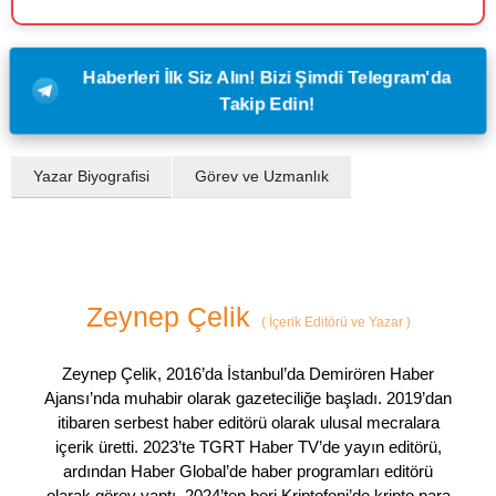
Haberleri İlk Siz Alın! Bizi Şimdi Telegram'da
Takip Edin!
Yazar Biyografisi
Görev ve Uzmanlık
Zeynep Çelik
(
İçerik Editörü ve Yazar
)
Zeynep Çelik, 2016’da İstanbul’da Demirören Haber
Ajansı’nda muhabir olarak gazeteciliğe başladı. 2019’dan
itibaren serbest haber editörü olarak ulusal mecralara
içerik üretti. 2023’te TGRT Haber TV’de yayın editörü,
ardından Haber Global’de haber programları editörü
olarak görev yaptı. 2024’ten beri Kriptofoni’de kripto para