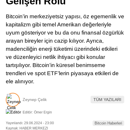
Gelişen Rolü
Pinterest
Bitcoin’in merkeziyetsiz yapısı, öz egemenlik ve
LinkedIn
kapitalizm gibi temel Amerikan değerleriyle
uyum gösteriyor ve bu da onu finansal özgürlük
Telegram
arayan bireyler için cazip kılıyor. Ayrıca,
madenciliğin enerji tüketimi üzerindeki etkileri
ve düzenleyici netlik ihtiyacı gibi konular
tartışılıyor. Bitcoin’in küresel benimseme
trendleri ve spot ETF’lerin piyasaya etkileri de
ele alınıyor.
Zeynep Çelik
TÜM YAZILARI
Editör:
Ömer Ergin
Yayınlandı: 29.06.2024 - 23:00
Bitcoin Haberleri
Kaynak: HABER MERKEZI