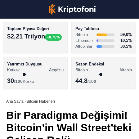
Toplam Piyasa Değeri
Pay Tablosu
Bitcoin
59,0%
$2,21 Trilyon
+0.76%
Ethereum
10,5%
Altcoinler
30,5%
KRİPTO PARA HABERLERİ
Facebook
BİTCOİN HABERLERİ
Yatırımcı Duygusu
Sezon Endeksi
Korkak
Açgözlü
Bitcoin
Altcoin
ALTCOİN HABERLERİ
30
44.8
/100
Korku
/100
AKADEMİ
Instagram
SÖZLÜK
Ana Sayfa
›
Bitcoin Haberleri
Bir Paradigma Değişimi!
Youtube
Bitcoin’in Wall Street’teki
TikTok