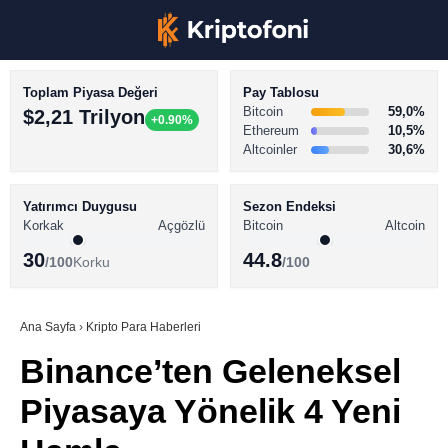
Toplam Piyasa Değeri
Pay Tablosu
Bitcoin
59,0%
$2,21 Trilyon
+0.90%
Ethereum
10,5%
Altcoinler
30,6%
KRİPTO PARA HABERLERİ
Facebook
BİTCOİN HABERLERİ
Yatırımcı Duygusu
Sezon Endeksi
Korkak
Açgözlü
Bitcoin
Altcoin
ALTCOİN HABERLERİ
30
44.8
/100
Korku
/100
AKADEMİ
Instagram
SÖZLÜK
Ana Sayfa
›
Kripto Para Haberleri
Binance’ten Geleneksel
Youtube
Piyasaya Yönelik 4 Yeni
TikTok