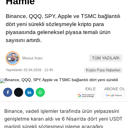
Hamle
Pinterest
Binance, QQQ, SPY, Apple ve TSMC bağlantılı
LinkedIn
dört yeni sürekli sözleşmeyle kripto para
piyasasında geleneksel piyasa temalı ürün
Telegram
sayısını artırdı.
Mesut İnan
TÜM YAZILARI
Yayınlandı: 02.04.2026 - 12:45
Kripto Para Haberleri
EKLE
ABONE OL
Binance, vadeli işlemler tarafında ürün yelpazesini
genişletme kararı aldı ve 6 Nisan’da dört yeni USDT
marjinli sürekli sözleşmeyi işleme açacağını