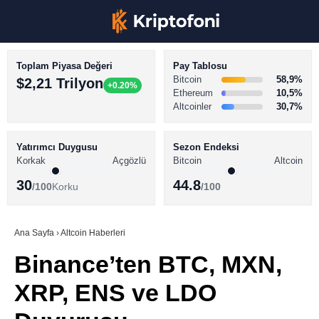
Toplam Piyasa Değeri
Pay Tablosu
Bitcoin
58,9%
$2,21 Trilyon
+0.20%
Ethereum
10,5%
Altcoinler
30,7%
KRİPTO PARA HABERLERİ
Facebook
BİTCOİN HABERLERİ
Yatırımcı Duygusu
Sezon Endeksi
Korkak
Açgözlü
Bitcoin
Altcoin
ALTCOİN HABERLERİ
30
44.8
/100
Korku
/100
AKADEMİ
Instagram
SÖZLÜK
Ana Sayfa
›
Altcoin Haberleri
Binance’ten BTC, MXN,
Youtube
XRP, ENS ve LDO
TikTok