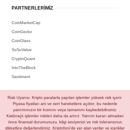
PARTNERLERIMIZ
CoinMarketCap
CoinGecko
CoinGlass
SoSoValue
CryptoQuant
IntoTheBlock
Santiment
Risk Uyarısı: Kripto paralarla yapılan işlemler yüksek risk içerir.
Piyasa fiyatları ani ve sert hareketlere açıktır; bu nedenle
yatırımınızın bir kısmını veya tamamını kaybedebilirsiniz.
Kaldıraçlı işlemler riskleri daha da artırır. Yatırım kararı almadan
önce finansal durumunuzu, bilgi seviyenizi ve risk toleransınızı
dikkatlice değerlendiriniz. Kriptofoni’de yer alan veriler ve içerikler