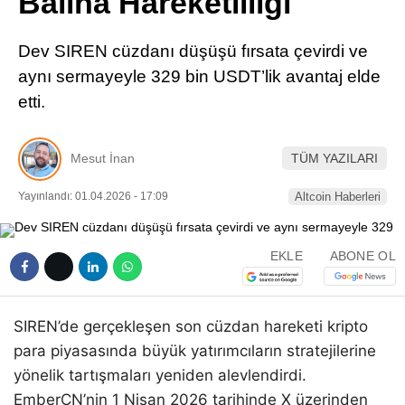
Balina Hareketliliği
Pinterest
Dev SIREN cüzdanı düşüşü fırsata çevirdi ve
LinkedIn
aynı sermayeyle 329 bin USDT’lik avantaj elde
etti.
Telegram
Mesut İnan
TÜM YAZILARI
Yayınlandı: 01.04.2026 - 17:09
Altcoin Haberleri
EKLE
ABONE OL
SIREN’de gerçekleşen son cüzdan hareketi kripto
para piyasasında büyük yatırımcıların stratejilerine
yönelik tartışmaları yeniden alevlendirdi.
EmberCN’nin 1 Nisan 2026 tarihinde X üzerinden