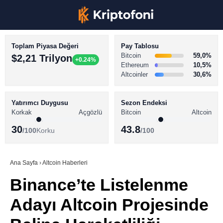
Toplam Piyasa Değeri
Pay Tablosu
Bitcoin
59,0%
$2,21 Trilyon
+0.24%
Ethereum
10,5%
Altcoinler
30,6%
KRİPTO PARA HABERLERİ
Facebook
BİTCOİN HABERLERİ
Yatırımcı Duygusu
Sezon Endeksi
Korkak
Açgözlü
Bitcoin
Altcoin
ALTCOİN HABERLERİ
30
43.8
/100
Korku
/100
AKADEMİ
Instagram
SÖZLÜK
Ana Sayfa
›
Altcoin Haberleri
Binance’te Listelenme
Youtube
Adayı Altcoin Projesinde
TikTok