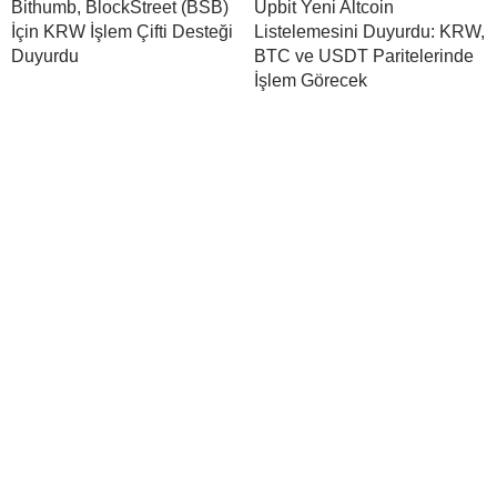
Bithumb, BlockStreet (BSB)
Upbit Yeni Altcoin
İçin KRW İşlem Çifti Desteği
Listelemesini Duyurdu: KRW,
Duyurdu
BTC ve USDT Paritelerinde
İşlem Görecek