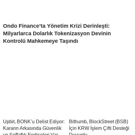
Ondo Finance’ta Yönetim Krizi Derinleşti:
Milyarlarca Dolarlık Tokenizasyon Devinin
Kontrolü Mahkemeye Taşındı
Upbit, BONK’u Delist Ediyor:
Bithumb, BlockStreet (BSB)
Kararın Arkasında Güvenlik
İçin KRW İşlem Çifti Desteği
ve Şeffaflık Endişeleri Var
Duyurdu