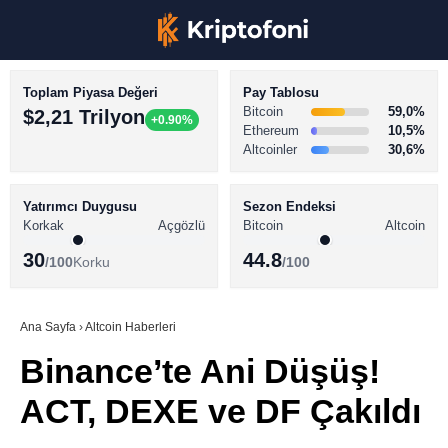
Toplam Piyasa Değeri
Pay Tablosu
Bitcoin
59,0%
$2,21 Trilyon
+0.90%
Ethereum
10,5%
Altcoinler
30,6%
KRİPTO PARA HABERLERİ
Facebook
BİTCOİN HABERLERİ
Yatırımcı Duygusu
Sezon Endeksi
Korkak
Açgözlü
Bitcoin
Altcoin
ALTCOİN HABERLERİ
30
44.8
/100
Korku
/100
AKADEMİ
Instagram
SÖZLÜK
Ana Sayfa
›
Altcoin Haberleri
Binance’te Ani Düşüş!
Youtube
ACT, DEXE ve DF Çakıldı
TikTok