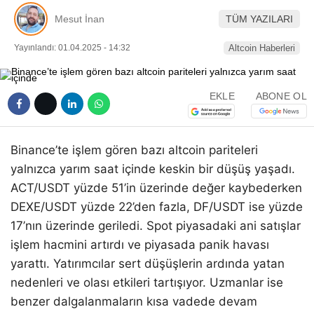
Pinterest
Mesut İnan
TÜM YAZILARI
Yayınlandı: 01.04.2025 - 14:32
Altcoin Haberleri
LinkedIn
EKLE
ABONE OL
Telegram
Binance’te işlem gören bazı altcoin pariteleri
yalnızca yarım saat içinde keskin bir düşüş yaşadı.
ACT/USDT yüzde 51’in üzerinde değer kaybederken
DEXE/USDT yüzde 22’den fazla, DF/USDT ise yüzde
17’nın üzerinde geriledi. Spot piyasadaki ani satışlar
işlem hacmini artırdı ve piyasada panik havası
yarattı. Yatırımcılar sert düşüşlerin ardında yatan
nedenleri ve olası etkileri tartışıyor. Uzmanlar ise
benzer dalgalanmaların kısa vadede devam