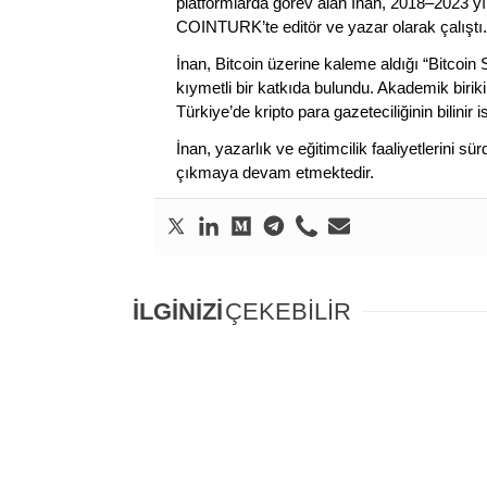
platformlarda görev alan İnan, 2018–2023 yı
COINTURK’te editör ve yazar olarak çalıştı.
İnan, Bitcoin üzerine kaleme aldığı “Bitcoin
kıymetli bir katkıda bulundu. Akademik birik
Türkiye’de kripto para gazeteciliğinin bilinir 
İnan, yazarlık ve eğitimcilik faaliyetlerini 
çıkmaya devam etmektedir.
İLGİNİZİ
ÇEKEBİLİR