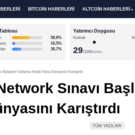
ABERLERİ
BİTCOİN HABERLERİ
ALTCOİN HABERLERİ
Tablosu
Yatırımcı Duygusu
n
58,8%
Korkak
A
eum
10,5%
29
nler
30,7%
/100
Korku
ı Başlıyor! Oylama Kripto Para Dünyasını Karıştırdı
 Network Sınavı Baş
nyasını Karıştırdı
TÜM YAZILARI