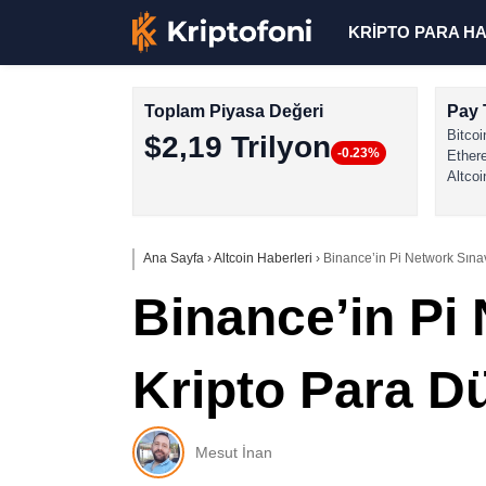
KRİPTO PARA H
Toplam Piyasa Değeri
Pay 
Bitcoi
$2,19 Trilyon
-0.23%
Ether
Altcoi
Ana Sayfa
›
Altcoin Haberleri
›
Binance’in Pi Network Sınav
Binance’in Pi
Kripto Para Dü
Mesut İnan