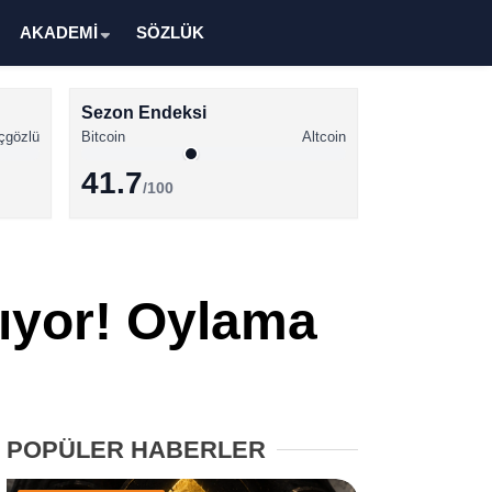
AKADEMİ
SÖZLÜK
Sezon Endeksi
çgözlü
Bitcoin
Altcoin
41.7
/100
Kripto Para Haberleri
Bitcoin Haberleri
lıyor! Oylama
Altcoin Haberleri
Ethereum Haberleri
Solana Haberleri
POPÜLER HABERLER
XRP Haberleri
Memecoin Haberleri