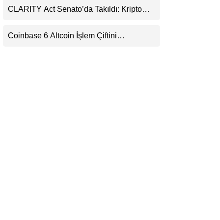
CLARITY Act Senato’da Takıldı: Kripto
LinkedIn
Para Piyasası 2027’yi Fiyatlıyor
Coinbase 6 Altcoin İşlem Çiftini
Telegram
Durduracak