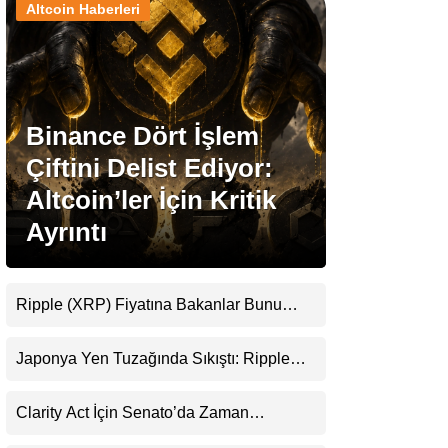
Altcoin Haberleri
Stablecoin Haberleri
Binance Dört İşlem
Facebook
Çiftini Delist Ediyor:
Altcoin’ler İçin Kritik
Ayrıntı
Instagram
Youtube
Ripple (XRP) Fiyatına Bakanlar Bunu
Kaçırıyor: Evernorth’tan Dikkat Çeken
Uyarı
TikTok
Japonya Yen Tuzağında Sıkıştı: Ripple
(XRP) Üçüncü Yol Olabilir mi?
Pinterest
Clarity Act İçin Senato’da Zaman
Daralıyor