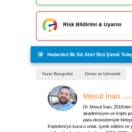
Risk Bildirimi & Uyarısı
Haberleri İlk Siz Alın! Bizi Şimdi Te
Yazar Biyografisi
Görev ve Uzmanlık
Mesut İnan
(
İçer
Dr. Mesut İnan, 2018’den 
akademisyen ve kripto par
para ekosistemiyle birleşt
Kriptofoni’ye kurucu ortak, içerik editörü ve