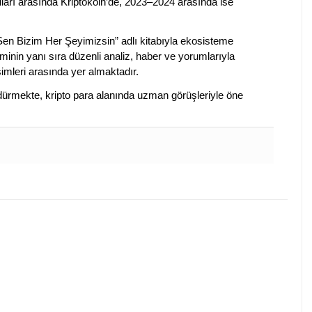
lları arasında Kriptokoin’de, 2023–2024 arasında ise
 Sen Bizim Her Şeyimizsin” adlı kitabıyla ekosisteme
iminin yanı sıra düzenli analiz, haber ve yorumlarıyla
isimleri arasında yer almaktadır.
sürdürmekte, kripto para alanında uzman görüşleriyle öne