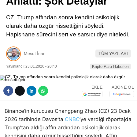
Anlattı: Şok Detaylar
Pinterest
CZ, Trump affından sonra kendini psikolojik
LinkedIn
olarak daha özgür hissettiğini söyledi.
Hapishane sürecini sert ve sarsıcı diye niteledi.
Telegram
Mesut İnan
TÜM YAZILARI
Yayınlandı: 23.01.2026 - 20:40
Kripto Para Haberleri
EKLE
ABONE OL
Binance’in kurucusu Changpeng Zhao (CZ) 23 0cak
2026 tarihinde Davos’ta
CNBC
’ye verdiği röportajda
Trump’tan aldığı affın ardından psikolojik olarak
kendisini daha özgür hissettiğini söyledi. Affın