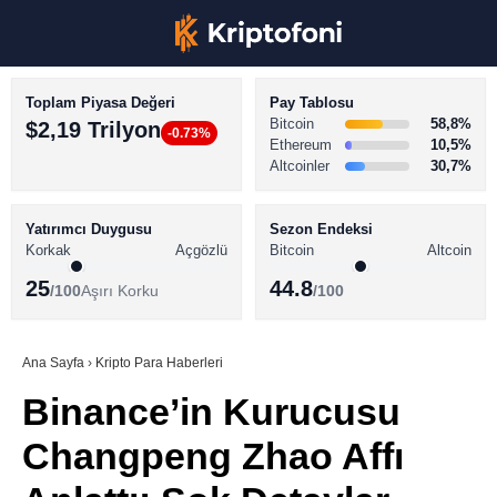
Toplam Piyasa Değeri
Pay Tablosu
Bitcoin
58,8%
$2,19 Trilyon
-0.73%
Ethereum
10,5%
Altcoinler
30,7%
KRİPTO PARA HABERLERİ
Facebook
BİTCOİN HABERLERİ
Yatırımcı Duygusu
Sezon Endeksi
Korkak
Açgözlü
Bitcoin
Altcoin
ALTCOİN HABERLERİ
25
44.8
/100
Aşırı Korku
/100
AKADEMİ
Instagram
SÖZLÜK
Ana Sayfa
›
Kripto Para Haberleri
Binance’in Kurucusu
Youtube
Changpeng Zhao Affı
TikTok