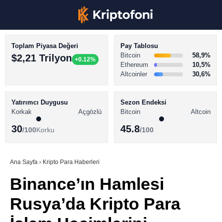
Toplam Piyasa Değeri
Pay Tablosu
Bitcoin
58,9%
$2,21 Trilyon
+0.12%
Ethereum
10,5%
Altcoinler
30,6%
KRİPTO PARA HABERLERİ
Facebook
BİTCOİN HABERLERİ
Yatırımcı Duygusu
Sezon Endeksi
Korkak
Açgözlü
Bitcoin
Altcoin
ALTCOİN HABERLERİ
30
45.8
/100
Korku
/100
AKADEMİ
Instagram
SÖZLÜK
Ana Sayfa
›
Kripto Para Haberleri
Binance’ın Hamlesi
Youtube
Rusya’da Kripto Para
TikTok