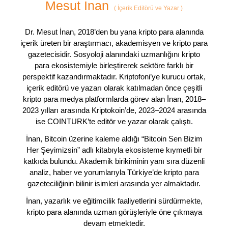
Mesut İnan
(
İçerik Editörü ve Yazar
)
Dr. Mesut İnan, 2018’den bu yana kripto para alanında
içerik üreten bir araştırmacı, akademisyen ve kripto para
gazetecisidir. Sosyoloji alanındaki uzmanlığını kripto
para ekosistemiyle birleştirerek sektöre farklı bir
perspektif kazandırmaktadır. Kriptofoni’ye kurucu ortak,
içerik editörü ve yazarı olarak katılmadan önce çeşitli
kripto para medya platformlarda görev alan İnan, 2018–
2023 yılları arasında Kriptokoin’de, 2023–2024 arasında
ise COINTURK’te editör ve yazar olarak çalıştı.
İnan, Bitcoin üzerine kaleme aldığı “Bitcoin Sen Bizim
Her Şeyimizsin” adlı kitabıyla ekosisteme kıymetli bir
katkıda bulundu. Akademik birikiminin yanı sıra düzenli
analiz, haber ve yorumlarıyla Türkiye’de kripto para
gazeteciliğinin bilinir isimleri arasında yer almaktadır.
İnan, yazarlık ve eğitimcilik faaliyetlerini sürdürmekte,
kripto para alanında uzman görüşleriyle öne çıkmaya
devam etmektedir.