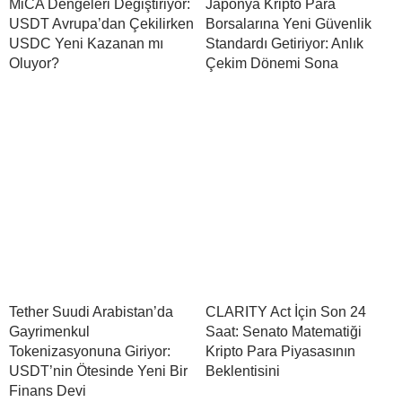
MiCA Dengeleri Değiştiriyor:
Japonya Kripto Para
USDT Avrupa’dan Çekilirken
Borsalarına Yeni Güvenlik
USDC Yeni Kazanan mı
Standardı Getiriyor: Anlık
Oluyor?
Çekim Dönemi Sona
Tether Suudi Arabistan’da
CLARITY Act İçin Son 24
Gayrimenkul
Saat: Senato Matematiği
Tokenizasyonuna Giriyor:
Kripto Para Piyasasının
USDT’nin Ötesinde Yeni Bir
Beklentisini
Finans Devi