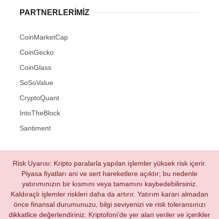
PARTNERLERIMIZ
CoinMarketCap
CoinGecko
CoinGlass
SoSoValue
CryptoQuant
IntoTheBlock
Santiment
Risk Uyarısı: Kripto paralarla yapılan işlemler yüksek risk içerir.
Piyasa fiyatları ani ve sert hareketlere açıktır; bu nedenle
yatırımınızın bir kısmını veya tamamını kaybedebilirsiniz.
Kaldıraçlı işlemler riskleri daha da artırır. Yatırım kararı almadan
önce finansal durumunuzu, bilgi seviyenizi ve risk toleransınızı
dikkatlice değerlendiriniz. Kriptofoni’de yer alan veriler ve içerikler