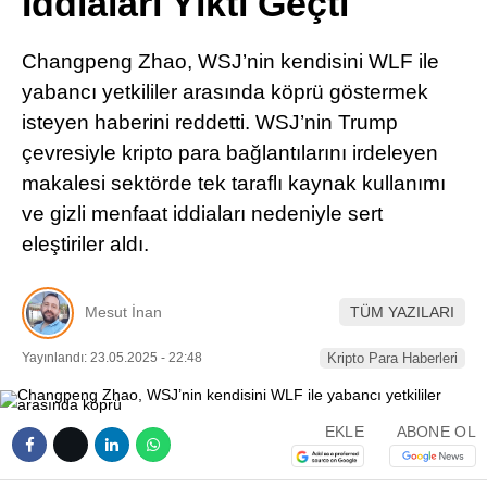
İddiaları Yıktı Geçti
Pinterest
Changpeng Zhao, WSJ’nin kendisini WLF ile
LinkedIn
yabancı yetkililer arasında köprü göstermek
isteyen haberini reddetti. WSJ’nin Trump
Telegram
çevresiyle kripto para bağlantılarını irdeleyen
makalesi sektörde tek taraflı kaynak kullanımı
ve gizli menfaat iddiaları nedeniyle sert
eleştiriler aldı.
Mesut İnan
TÜM YAZILARI
Yayınlandı: 23.05.2025 - 22:48
Kripto Para Haberleri
EKLE
ABONE OL