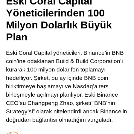
Eski Coral Capital
Pinterest
Yöneticilerinden 100
Milyon Dolarlık Büyük
LinkedIn
Plan
Telegram
Eski Coral Capital yöneticileri, Binance’in BNB
coin’ine odaklanan Build & Build Corporation’ı
kurarak 100 milyon dolar fon toplamayı
hedefliyor. Şirket, bu ay içinde BNB coin
biriktirmeye başlamayı ve Nasdaq’a ters
birleşmeyle açılmayı planlıyor. Eski Binance
CEO’su Changpeng Zhao, şirketi “BNB’nin
Strategy’si” olarak nitelendirdi ancak Binance’in
doğrudan bağlantısı olmadığını vurguladı.