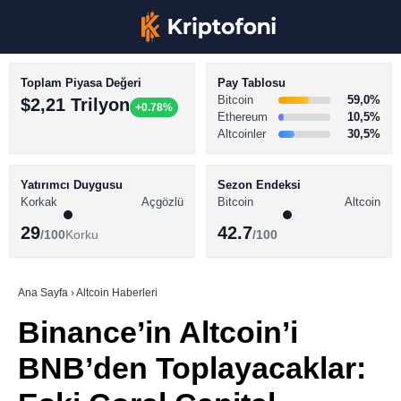
Toplam Piyasa Değeri
Pay Tablosu
Bitcoin
59,0%
$2,21 Trilyon
+0.78%
Ethereum
10,5%
Altcoinler
30,5%
KRİPTO PARA HABERLERİ
Facebook
BİTCOİN HABERLERİ
Yatırımcı Duygusu
Sezon Endeksi
Korkak
Açgözlü
Bitcoin
Altcoin
ALTCOİN HABERLERİ
29
42.7
/100
Korku
/100
AKADEMİ
Instagram
SÖZLÜK
Ana Sayfa
›
Altcoin Haberleri
Binance’in Altcoin’i
Youtube
BNB’den Toplayacaklar:
TikTok