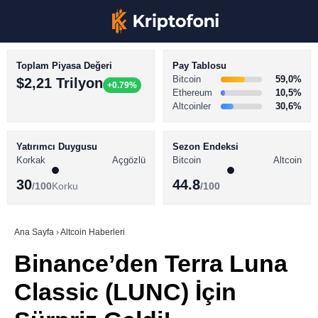
Toplam Piyasa Değeri
Pay Tablosu
Bitcoin
59,0%
$2,21 Trilyon
+0.79%
Ethereum
10,5%
Altcoinler
30,6%
KRİPTO PARA HABERLERİ
Facebook
BİTCOİN HABERLERİ
Yatırımcı Duygusu
Sezon Endeksi
Korkak
Açgözlü
Bitcoin
Altcoin
ALTCOİN HABERLERİ
30
44.8
/100
Korku
/100
AKADEMİ
Instagram
SÖZLÜK
Ana Sayfa
›
Altcoin Haberleri
Binance’den Terra Luna
Youtube
Classic (LUNC) İçin
TikTok