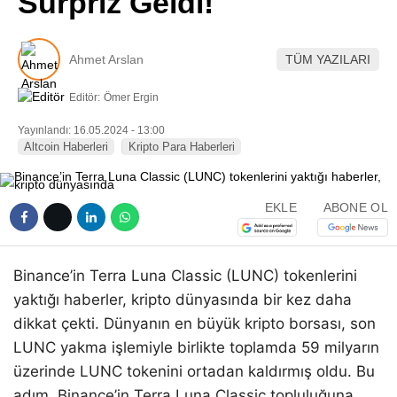
Sürpriz Geldi!
Pinterest
Ahmet Arslan
TÜM YAZILARI
LinkedIn
Editör:
Ömer Ergin
Telegram
Yayınlandı: 16.05.2024 - 13:00
Altcoin Haberleri
Kripto Para Haberleri
EKLE
ABONE OL
Binance’in Terra Luna Classic (LUNC) tokenlerini
yaktığı haberler, kripto dünyasında bir kez daha
dikkat çekti. Dünyanın en büyük kripto borsası, son
LUNC yakma işlemiyle birlikte toplamda 59 milyarın
üzerinde LUNC tokenini ortadan kaldırmış oldu. Bu
adım, Binance’in Terra Luna Classic topluluğuna