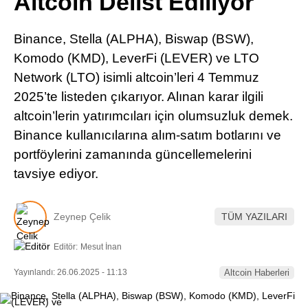
Altcoin Delist Ediliyor
Pinterest
Binance, Stella (ALPHA), Biswap (BSW),
LinkedIn
Komodo (KMD), LeverFi (LEVER) ve LTO
Network (LTO) isimli altcoin’leri 4 Temmuz
Telegram
2025’te listeden çıkarıyor. Alınan karar ilgili
altcoin’lerin yatırımcıları için olumsuzluk demek.
Binance kullanıcılarına alım-satım botlarını ve
portföylerini zamanında güncellemelerini
tavsiye ediyor.
Zeynep Çelik
TÜM YAZILARI
Editör:
Mesut İnan
Yayınlandı: 26.06.2025 - 11:13
Altcoin Haberleri