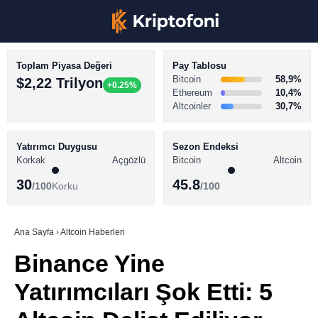
Toplam Piyasa Değeri
Pay Tablosu
Bitcoin
58,9%
$2,22 Trilyon
+0.25%
Ethereum
10,4%
Altcoinler
30,7%
KRİPTO PARA HABERLERİ
Facebook
BİTCOİN HABERLERİ
Yatırımcı Duygusu
Sezon Endeksi
Korkak
Açgözlü
Bitcoin
Altcoin
ALTCOİN HABERLERİ
30
45.8
/100
Korku
/100
AKADEMİ
Instagram
SÖZLÜK
Ana Sayfa
›
Altcoin Haberleri
Binance Yine
Youtube
Yatırımcıları Şok Etti: 5
TikTok