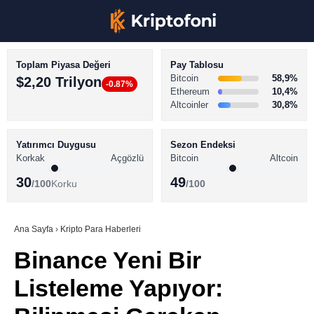
Toplam Piyasa Değeri
Pay Tablosu
Bitcoin
58,9%
$2,20 Trilyon
-0.87%
Ethereum
10,4%
Altcoinler
30,8%
KRİPTO PARA HABERLERİ
Facebook
BİTCOİN HABERLERİ
Yatırımcı Duygusu
Sezon Endeksi
Korkak
Açgözlü
Bitcoin
Altcoin
ALTCOİN HABERLERİ
30
49
/100
Korku
/100
AKADEMİ
Instagram
SÖZLÜK
Ana Sayfa
›
Kripto Para Haberleri
Binance Yeni Bir
Youtube
Listeleme Yapıyor:
TikTok