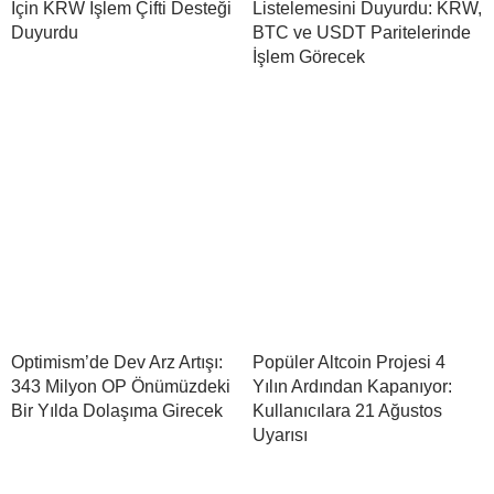
İçin KRW İşlem Çifti Desteği
Listelemesini Duyurdu: KRW,
Duyurdu
BTC ve USDT Paritelerinde
İşlem Görecek
Optimism’de Dev Arz Artışı:
Popüler Altcoin Projesi 4
343 Milyon OP Önümüzdeki
Yılın Ardından Kapanıyor:
Bir Yılda Dolaşıma Girecek
Kullanıcılara 21 Ağustos
Uyarısı