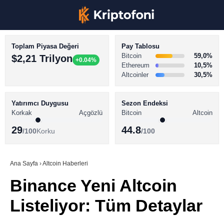
Toplam Piyasa Değeri
Pay Tablosu
Bitcoin
59,0%
$2,21 Trilyon
+0.04%
Ethereum
10,5%
Altcoinler
30,5%
KRİPTO PARA HABERLERİ
Facebook
BİTCOİN HABERLERİ
Yatırımcı Duygusu
Sezon Endeksi
Korkak
Açgözlü
Bitcoin
Altcoin
ALTCOİN HABERLERİ
29
44.8
/100
Korku
/100
AKADEMİ
Instagram
SÖZLÜK
Ana Sayfa
›
Altcoin Haberleri
Binance Yeni Altcoin
Youtube
Listeliyor: Tüm Detaylar
TikTok