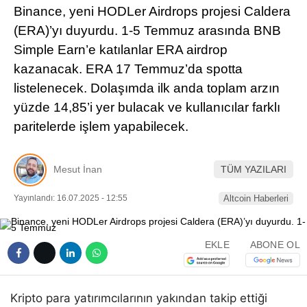
Binance, yeni HODLer Airdrops projesi Caldera
Pinterest
(ERA)’yı duyurdu. 1-5 Temmuz arasında BNB
Simple Earn’e katılanlar ERA airdrop
LinkedIn
kazanacak. ERA 17 Temmuz’da spotta
listelenecek. Dolaşımda ilk anda toplam arzın
Telegram
yüzde 14,85’i yer bulacak ve kullanıcılar farklı
paritelerde işlem yapabilecek.
Mesut İnan
TÜM YAZILARI
Yayınlandı: 16.07.2025 - 12:55
Altcoin Haberleri
EKLE
ABONE OL
Kripto para yatırımcılarının yakından takip ettiği