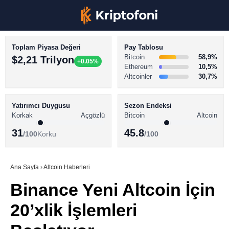
Toplam Piyasa Değeri
Pay Tablosu
Bitcoin
58,9%
$2,21 Trilyon
+0.05%
Ethereum
10,5%
Altcoinler
30,7%
KRİPTO PARA HABERLERİ
Facebook
BİTCOİN HABERLERİ
Yatırımcı Duygusu
Sezon Endeksi
Korkak
Açgözlü
Bitcoin
Altcoin
ALTCOİN HABERLERİ
31
45.8
/100
Korku
/100
AKADEMİ
Instagram
SÖZLÜK
Ana Sayfa
›
Altcoin Haberleri
Binance Yeni Altcoin İçin
Youtube
20’xlik İşlemleri
TikTok