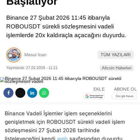
Başlatıyor
Pinterest
Binance 27 Şubat 2026 11:45 itibarıyla
LinkedIn
ROBOUSDT sürekli sözleşmesini vadeli
işlemlerde 20x kaldıraçla açacağını duyurdu.
Telegram
Mesut İnan
TÜM YAZILARI
Yayınlandı: 27.02.2026 - 11:21
Altcoin Haberleri
EKLE
ABONE OL
Binance Vadeli İşlemler işlem seçeneklerini
genişletmek için ROBOUSDT sürekli vadeli işlem
sözleşmesini 27 Şubat 2026 tarihinde
listeleyeceğini kendi
web
sayfasından duyurdu.