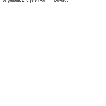
ve Şeffaflık Endişeleri Var
Duyurdu