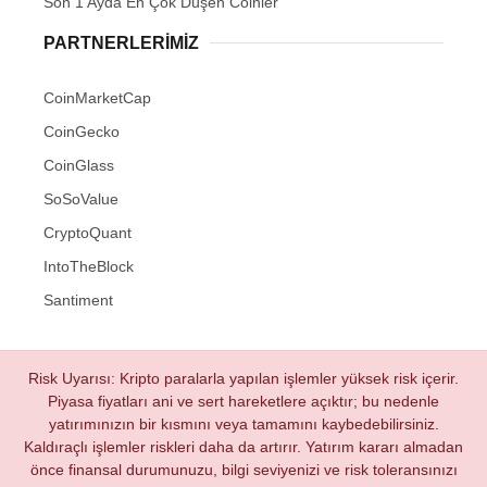
Son 1 Ayda En Çok Düşen Coinler
PARTNERLERIMIZ
CoinMarketCap
CoinGecko
CoinGlass
SoSoValue
CryptoQuant
IntoTheBlock
Santiment
Risk Uyarısı: Kripto paralarla yapılan işlemler yüksek risk içerir.
Piyasa fiyatları ani ve sert hareketlere açıktır; bu nedenle
yatırımınızın bir kısmını veya tamamını kaybedebilirsiniz.
Kaldıraçlı işlemler riskleri daha da artırır. Yatırım kararı almadan
önce finansal durumunuzu, bilgi seviyenizi ve risk toleransınızı