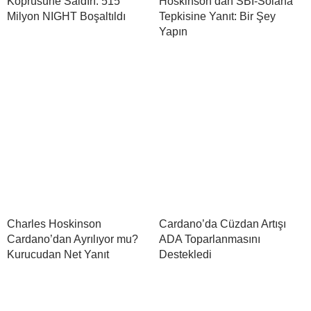
Köprüsüne Saldırı: 515
Hoskinson’dan SBI-Solana
Milyon NIGHT Boşaltıldı
Tepkisine Yanıt: Bir Şey
Yapın
Charles Hoskinson
Cardano’da Cüzdan Artışı
Cardano’dan Ayrılıyor mu?
ADA Toparlanmasını
Kurucudan Net Yanıt
Destekledi