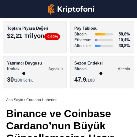
Toplam Piyasa Değeri
Pay Tablosu
Bitcoin
58,8%
$2,21 Trilyon
-0.60%
Ethereum
10,4%
Altcoinler
30,8%
KRİPTO PARA HABERLERİ
Facebook
BİTCOİN HABERLERİ
Yatırımcı Duygusu
Sezon Endeksi
Korkak
Açgözlü
Bitcoin
Altcoin
ALTCOİN HABERLERİ
30
47.9
/100
Korku
/100
AKADEMİ
Instagram
SÖZLÜK
Ana Sayfa
›
Cardano Haberleri
Binance ve Coinbase
Youtube
Cardano’nun Büyük
TikTok