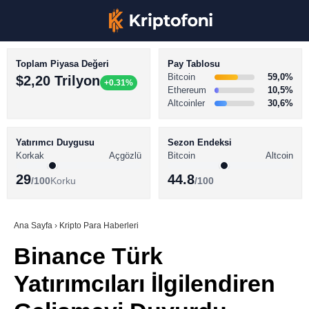
Toplam Piyasa Değeri
Pay Tablosu
Bitcoin
59,0%
$2,20 Trilyon
+0.31%
Ethereum
10,5%
Altcoinler
30,6%
KRİPTO PARA HABERLERİ
Facebook
BİTCOİN HABERLERİ
Yatırımcı Duygusu
Sezon Endeksi
Korkak
Açgözlü
Bitcoin
Altcoin
ALTCOİN HABERLERİ
29
44.8
/100
Korku
/100
AKADEMİ
Instagram
SÖZLÜK
Ana Sayfa
›
Kripto Para Haberleri
Binance Türk
Youtube
Yatırımcıları İlgilendiren
TikTok