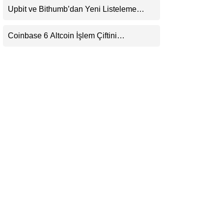
Upbit ve Bithumb’dan Yeni Listeleme
LinkedIn
Hamlesi: HOME, META2 ve USDG
Geliyor
Coinbase 6 Altcoin İşlem Çiftini
Telegram
Durduracak