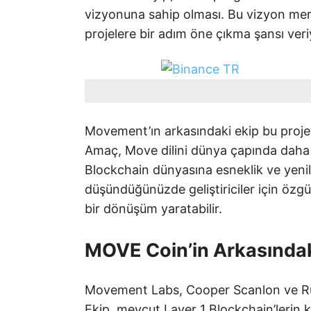
vizyonuna sahip olması. Bu vizyon me
projelere bir adım öne çıkma şansı veri
Movement’ın arkasındaki ekip bu projey
Amaç, Move dilini dünya çapında daha e
Blockchain dünyasına esneklik ve yenili
düşündüğünüzde geliştiriciler için özg
bir dönüşüm yaratabilir.
MOVE Coin’in Arkasında
Movement Labs, Cooper Scanlon ve Rus
Ekip, mevcut Layer 1 Blockchain’lerin kı