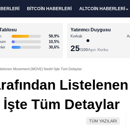
ABERLERİ
BİTCOİN HABERLERİ
ALTCOİN HABERLERİ
Tablosu
Yatırımcı Duygusu
n
58,9%
Korkak
A
eum
10,5%
25
nler
30,6%
/100
Aşırı Korku
stelenen Movement (MOVE) Nedir! İşte Tüm Detaylar
rafından Listelene
 İşte Tüm Detaylar
TÜM YAZILARI