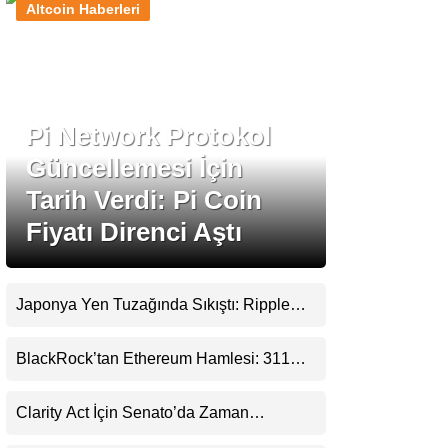
Altcoin Haberleri
Stablecoin Haberleri
Pi Network Protokol
Facebook
Güncellemesi İçin
Tarih Verdi: Pi Coin
Fiyatı Direnci Aştı
Instagram
Youtube
Japonya Yen Tuzağında Sıkıştı: Ripple
(XRP) Üçüncü Yol Olabilir mi?
TikTok
BlackRock’tan Ethereum Hamlesi: 311
Milyar Dolarlık Nakit Serisi Zincire Taşındı
Pinterest
Clarity Act İçin Senato’da Zaman
Daralıyor