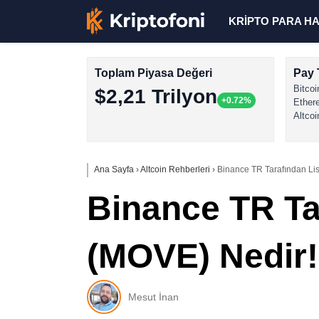
KRİPTO PARA H
Toplam Piyasa Değeri
Pay 
Bitcoi
$2,21 Trilyon
+0.72%
Ether
Altcoi
Ana Sayfa
›
Altcoin Rehberleri
›
Binance TR Tarafından Li
Binance TR Ta
(MOVE) Nedir!
Mesut İnan