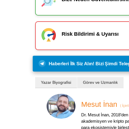
Risk Bildirimi & Uyarısı
Haberleri İlk Siz Alın! Bizi Şimdi Te
Yazar Biyografisi
Görev ve Uzmanlık
Mesut İnan
(
İçer
Dr. Mesut İnan, 2018’den 
akademisyen ve kripto par
para ekosistemiyle birleşt