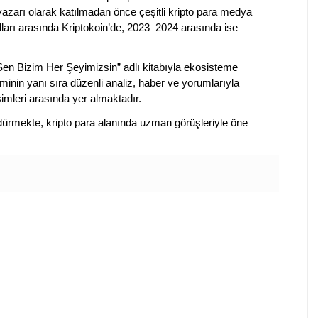
 yazarı olarak katılmadan önce çeşitli kripto para medya
lları arasında Kriptokoin’de, 2023–2024 arasında ise
 Sen Bizim Her Şeyimizsin” adlı kitabıyla ekosisteme
iminin yanı sıra düzenli analiz, haber ve yorumlarıyla
isimleri arasında yer almaktadır.
sürdürmekte, kripto para alanında uzman görüşleriyle öne