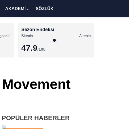
AKADEMİ
SÖZLÜK
Sezon Endeksi
çgözlü
Bitcoin
Altcoin
47.9
/100
Kripto Para Haberleri
Bitcoin Haberleri
n Movement
Altcoin Haberleri
Ethereum Haberleri
Solana Haberleri
POPÜLER HABERLER
XRP Haberleri
Memecoin Haberleri