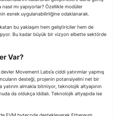
u nasıl mı yapıyorlar? Özellikle modüler
in esnek uygulanabilirliğine odaklanarak.
tan bu yaklaşım hem geliştiriciler hem de
taşıyor. Bu kadar büyük bir vizyon elbette sektörde
er Var?
 devler Movement Labs’a ciddi yatırımlar yapmış
uların desteği, projenin potansiyelini net bir
a yatırım almakla bitmiyor, teknolojik altyapının
da da oldukça iddialı. Teknolojik altyapıda ise
e EVM bytecode destekleyerek Ethereum