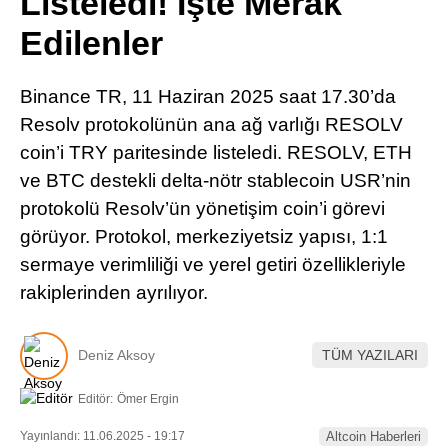
Listeledi! İşte Merak
Pinterest
Edilenler
LinkedIn
Binance TR, 11 Haziran 2025 saat 17.30’da
Resolv protokolünün ana ağ varlığı RESOLV
Telegram
coin’i TRY paritesinde listeledi. RESOLV, ETH
ve BTC destekli delta-nötr stablecoin USR’nin
protokolü Resolv’ün yönetişim coin’i görevi
görüyor. Protokol, merkeziyetsiz yapısı, 1:1
sermaye verimliliği ve yerel getiri özellikleriyle
rakiplerinden ayrılıyor.
Deniz Aksoy
TÜM YAZILARI
Editör:
Ömer Ergin
Yayınlandı: 11.06.2025 - 19:17
Altcoin Haberleri