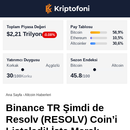
Toplam Piyasa Değeri
Pay Tablosu
Bitcoin
58,9%
$2,21 Trilyon
-0.08%
Ethereum
10,5%
Altcoinler
30,6%
KRİPTO PARA HABERLERİ
Facebook
BİTCOİN HABERLERİ
Yatırımcı Duygusu
Sezon Endeksi
Korkak
Açgözlü
Bitcoin
Altcoin
ALTCOİN HABERLERİ
30
45.8
/100
Korku
/100
AKADEMİ
Instagram
SÖZLÜK
Ana Sayfa
›
Altcoin Haberleri
Binance TR Şimdi de
Youtube
Resolv (RESOLV) Coin’i
TikTok