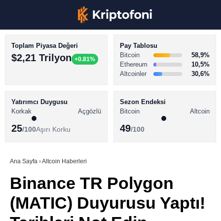
Toplam Piyasa Değeri
Pay Tablosu
Bitcoin
58,9%
$2,21 Trilyon
+0.81%
Ethereum
10,5%
Altcoinler
30,6%
KRİPTO PARA HABERLERİ
Facebook
BİTCOİN HABERLERİ
Yatırımcı Duygusu
Sezon Endeksi
Korkak
Açgözlü
Bitcoin
Altcoin
ALTCOİN HABERLERİ
25
49
/100
Aşırı Korku
/100
AKADEMİ
Instagram
SÖZLÜK
Ana Sayfa
›
Altcoin Haberleri
Binance TR Polygon
Youtube
(MATIC) Duyurusu Yaptı!
TikTok