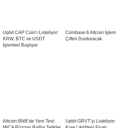
Upbit CAP Coin’i Listeliyor:
Coinbase 6 Altcoin İşlem
KRW, BTC ve USDT
Çiftini Durduracak
İşlemleri Başlıyor
Altcoin BNB’de Yeni Test:
Upbit GRVT’yi Listeliyor:
MiCA Rüzgarı Ralliyi Tetikler
Kore Likiditesi Fiyatı