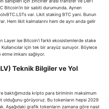
sahipleri için zincirler arası transfer ve DeFi
 Bitcoin’in bir sabiti durumunda. Aynen
e SolvBTC.LSTs var. Likit staking BTC yani. Bunun
var. Hem likit kalmalarını hem de aynı anda gelir
 Layer ise Bitcoin’i farklı ekosistemlerde stake
 Kullanıcılar için tek bir arayüz sunuyor. Böylece
de etme imkanı sağlıyor.
V) Teknik Bilgiler ve Yol
lere baktığımızda kripto para biriminin maksimum
et olduğunu görüyoruz. Bu tokenların hepsi 2029
ak. Aşağıdaki grafik tokenların zamana göre nasıl