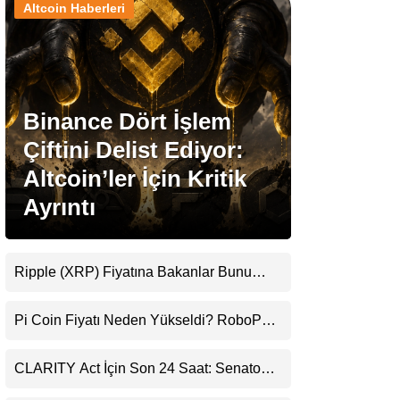
Altcoin Haberleri
Stablecoin Haberleri
Binance Dört İşlem
Facebook
Çiftini Delist Ediyor:
Altcoin’ler İçin Kritik
Ayrıntı
Instagram
Youtube
Ripple (XRP) Fiyatına Bakanlar Bunu
Kaçırıyor: Evernorth’tan Dikkat Çeken
Uyarı
TikTok
Pi Coin Fiyatı Neden Yükseldi? RoboPay
Ortaklığı ve Güncelleme İyimserliği
Destekledi
Pinterest
CLARITY Act İçin Son 24 Saat: Senato
Matematiği Kripto Para Piyasasının