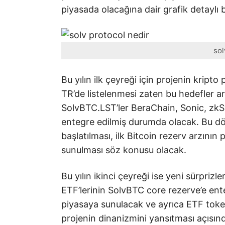
piyasada olacağına dair grafik detaylı b
sol
Bu yılın ilk çeyreği için projenin kripto
TR’de listelenmesi zaten bu hedefler a
SolvBTC.LST’ler BeraChain, Sonic, zkS
entegre edilmiş durumda olacak. Bu 
başlatılması, ilk Bitcoin rezerv arzını
sunulması söz konusu olacak.
Bu yılın ikinci çeyreği ise yeni sürpri
ETF’lerinin SolvBTC core rezerve’e en
piyasaya sunulacak ve ayrıca ETF toke
projenin dinanizmini yansıtması açısın