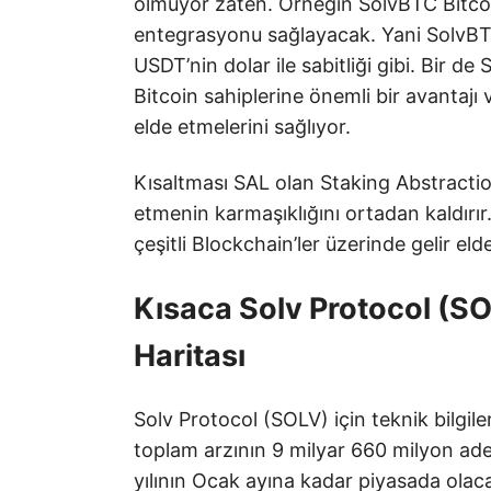
olmuyor zaten. Örneğin SolvBTC Bitcoin 
entegrasyonu sağlayacak. Yani SolvBTC
USDT’nin dolar ile sabitliği gibi. Bir d
Bitcoin sahiplerine önemli bir avantajı 
elde etmelerini sağlıyor.
Kısaltması SAL olan Staking Abstraction
etmenin karmaşıklığını ortadan kaldırır.
çeşitli Blockchain’ler üzerinde gelir el
Kısaca Solv Protocol (SOL
Haritası
Solv Protocol (SOLV) için teknik bilgi
toplam arzının 9 milyar 660 milyon ad
yılının Ocak ayına kadar piyasada olac