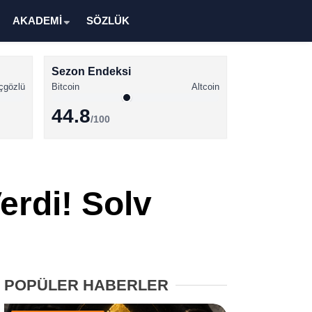
AKADEMİ
SÖZLÜK
Sezon Endeksi
çgözlü
Bitcoin
Altcoin
44.8
/100
Kripto Para Haberleri
Bitcoin Haberleri
erdi! Solv
Altcoin Haberleri
Ethereum Haberleri
Solana Haberleri
POPÜLER HABERLER
XRP Haberleri
Memecoin Haberleri