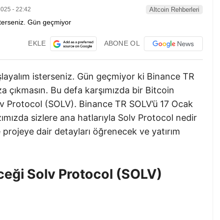
025 - 22:42
Altcoin Rehberleri
EKLE
ABONE OL
şlayalım isterseniz. Gün geçmiyor ki Binance TR
ıza çıkmasın. Bu defa karşımızda bir Bitcoin
olv Protocol (SOLV). Binance TR SOLV’ü 17 Ocak
ımızda sizlere ana hatlarıyla Solv Protocol nedir
projeye dair detayları öğrenecek ve yatırım
ceği Solv Protocol (SOLV)