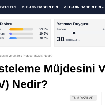
ABERLERİ
BİTCOİN HABERLERİ
ALTCOİN HABERLERİ
Tablosu
Yatırımcı Duygusu
n
59,0%
Korkak
A
eum
10,5%
30
nler
30,5%
/100
Korku
esini Verdi! Solv Protocol (SOLV) Nedir?
steleme Müjdesini V
V) Nedir?
TÜM YAZILARI