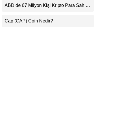
Beklentisini Bozabilir
ABD’de 67 Milyon Kişi Kripto Para Sahibi:
LinkedIn
Ripple’dan “Eski Algılar Yıkıldı” Mesajı
Cap (CAP) Coin Nedir?
Telegram