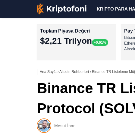
KRİPTO PARA H
Toplam Piyasa Değeri
Pay 
Bitcoi
$2,21 Trilyon
+0.61%
Ether
Altcoi
Ana Sayfa
›
Altcoin Rehberleri
›
Binance TR Listeleme Müjd
Binance TR Li
Protocol (SOL
Mesut İnan