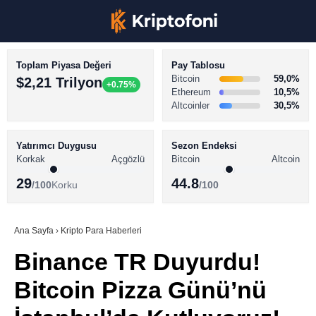
Toplam Piyasa Değeri
Pay Tablosu
Bitcoin
59,0%
$2,21 Trilyon
+0.75%
Ethereum
10,5%
Altcoinler
30,5%
KRİPTO PARA HABERLERİ
Facebook
BİTCOİN HABERLERİ
Yatırımcı Duygusu
Sezon Endeksi
Korkak
Açgözlü
Bitcoin
Altcoin
ALTCOİN HABERLERİ
29
44.8
/100
Korku
/100
AKADEMİ
Instagram
SÖZLÜK
Ana Sayfa
›
Kripto Para Haberleri
Binance TR Duyurdu!
Youtube
Bitcoin Pizza Günü’nü
TikTok