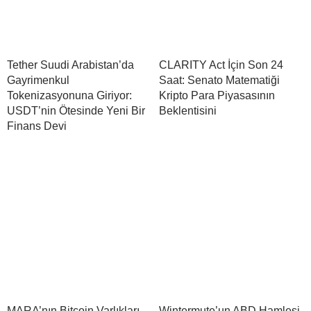
Tether Suudi Arabistan’da
CLARITY Act İçin Son 24
Gayrimenkul
Saat: Senato Matematiği
Tokenizasyonuna Giriyor:
Kripto Para Piyasasının
USDT’nin Ötesinde Yeni Bir
Beklentisini
Finans Devi
MARA’nın Bitcoin Varlıkları,
Wintermute’un ABD Hamlesi