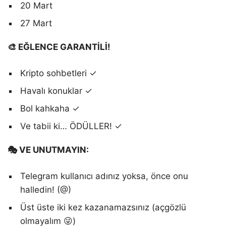
20 Mart
27 Mart
🎨 EĞLENCE GARANTİLİ!
Kripto sohbetleri ✓
Havalı konuklar ✓
Bol kahkaha ✓
Ve tabii ki… ÖDÜLLER! ✓
🎭 VE UNUTMAYIN:
Telegram kullanıcı adınız yoksa, önce onu
halledin! (@)
Üst üste iki kez kazanamazsınız (açgözlü
olmayalım 😜)