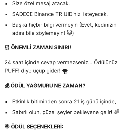
Size özel mesaj atacak.
SADECE Binance TR UID’nizi isteyecek.
Başka hiçbir bilgi vermeyin (Evet, kedinizin
adını bile söylemeyin! 😺)
⏰ ÖNEMLİ ZAMAN SINIRI!
24 saat içinde cevap vermezseniz… Ödülünüz
PUFF! diye uçup gider! 🌪️
💰 ÖDÜL YAĞMURU NE ZAMAN?
Etkinlik bitiminden sonra 21 iş günü içinde,
Sabırlı olun, güzel şeyler bekleyene gelir! 🌈
🎯 ÖDÜL SEÇENEKLERİ: