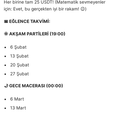
Her birine tam 25 USDT! (Matematik sevmeyenler
için: Evet, bu gerçekten iyi bir rakam! 😉)
📅 EĞLENCE TAKVİMİ:
🌞 AKŞAM PARTİLERİ (19:00)
6 Şubat
13 Şubat
20 Şubat
27 Şubat
🌙 GECE MACERASI (00:00)
6 Mart
13 Mart