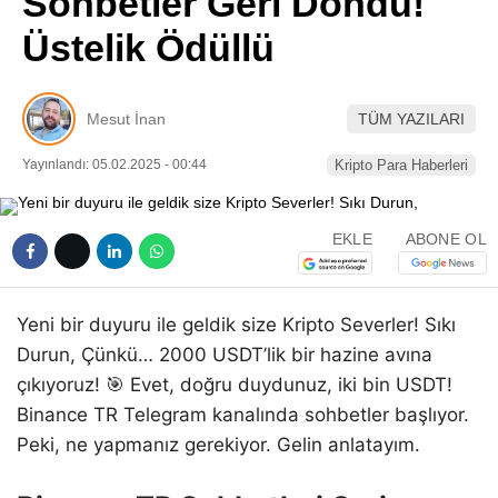
Sohbetler Geri Döndü!
Pinterest
Üstelik Ödüllü
LinkedIn
Mesut İnan
TÜM YAZILARI
Telegram
Yayınlandı: 05.02.2025 - 00:44
Kripto Para Haberleri
EKLE
ABONE OL
Yeni bir duyuru ile geldik size Kripto Severler! Sıkı
Durun, Çünkü… 2000 USDT’lik bir hazine avına
çıkıyoruz! 🎯 Evet, doğru duydunuz, iki bin USDT!
Binance TR Telegram kanalında sohbetler başlıyor.
Peki, ne yapmanız gerekiyor. Gelin anlatayım.