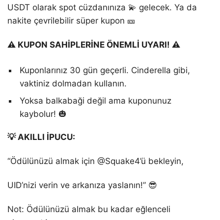
USDT olarak spot cüzdanınıza 💫 gelecek. Ya da
nakite çevrilebilir süper kupon 🎫
⚠️ KUPON SAHİPLERİNE ÖNEMLİ UYARI! ⚠️
Kuponlarınız 30 gün geçerli. Cinderella gibi,
vaktiniz dolmadan kullanın.
Yoksa balkabaği değil ama kuponunuz
kaybolur! 🎃
💡 AKILLI İPUCU:
“Ödülünüzü almak için @Squake4’ü bekleyin,
UID’nizi verin ve arkanıza yaslanın!” 😎
Not: Ödülünüzü almak bu kadar eğlenceli