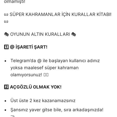
olmamıştı!
📜 SÜPER KAHRAMANLAR İÇİN KURALLAR KİTABI!
📜
🎭 OYUNUN ALTIN KURALLARI 🎭
1️⃣ @ İŞARETİ ŞART!
Telegram’da @ ile başlayan kullanıcı adınız
yoksa maalesef süper kahraman
olamıyorsunuz! 🦸‍♂️
2️⃣ AÇGÖZLÜ OLMAK YOK!
Üst üste 2 kez kazanamazsınız
Şansınız yaver gitse bile, sıra arkadaşınızda!
🤝