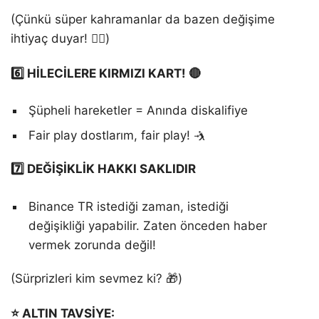
(Çünkü süper kahramanlar da bazen değişime
ihtiyaç duyar! 🦹‍♂️)
6️⃣ HİLECİLERE KIRMIZI KART! 🔴
Şüpheli hareketler = Anında diskalifiye
Fair play dostlarım, fair play! 🤺
7️⃣ DEĞİŞİKLİK HAKKI SAKLIDIR
Binance TR istediği zaman, istediği
değişikliği yapabilir. Zaten önceden haber
vermek zorunda değil!
(Sürprizleri kim sevmez ki? 🎁)
⭐️ ALTIN TAVSİYE: