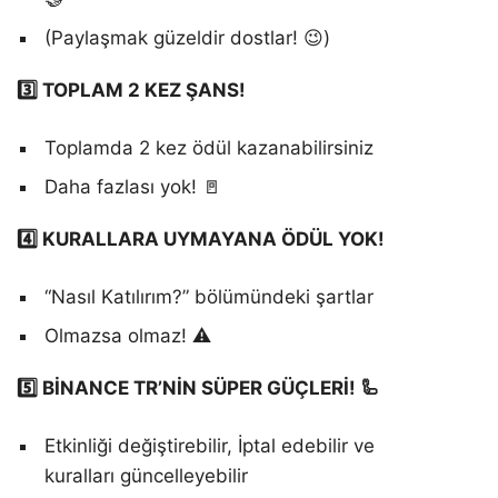
(Paylaşmak güzeldir dostlar! 😉)
3️⃣ TOPLAM 2 KEZ ŞANS!
Toplamda 2 kez ödül kazanabilirsiniz
Daha fazlası yok! 🚪
4️⃣ KURALLARA UYMAYANA ÖDÜL YOK!
“Nasıl Katılırım?” bölümündeki şartlar
Olmazsa olmaz! ⚠️
5️⃣ BİNANCE TR’NİN SÜPER GÜÇLERİ! 🦾
Etkinliği değiştirebilir, İptal edebilir ve
kuralları güncelleyebilir