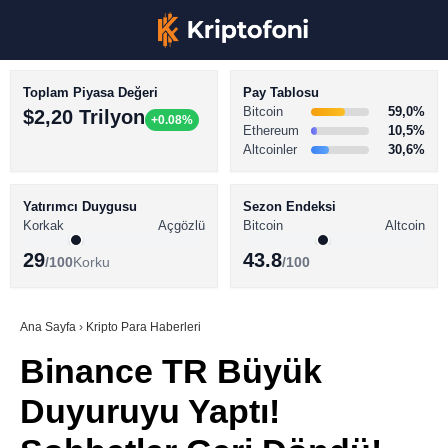
Toplam Piyasa Değeri
Pay Tablosu
Bitcoin
59,0%
$2,20 Trilyon
+0.08%
Ethereum
10,5%
Altcoinler
30,6%
KRİPTO PARA HABERLERİ
Facebook
BİTCOİN HABERLERİ
Yatırımcı Duygusu
Sezon Endeksi
Korkak
Açgözlü
Bitcoin
Altcoin
ALTCOİN HABERLERİ
29
43.8
/100
Korku
/100
AKADEMİ
Instagram
SÖZLÜK
Ana Sayfa
›
Kripto Para Haberleri
Binance TR Büyük
Youtube
Duyuruyu Yaptı!
TikTok