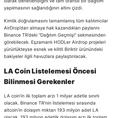
olarak denetlendiğini ve tam orantılı bir dağıtım
yapılmasının sağlandığının altını çizdi.
Kimlik doğrulamasını tamamlamış tüm katılımcılar
AirDrop’dan almaya hak kazandıkları paylarını
Binance TR’deki “Dağıtım Geçmişi” sekmesinden
görebilecek. Eşzamanlı HODLer Airdrop projeleri
yürürlükteyse esnek ve kilitli Biriktir ürünündeki
bakiyeler ilgili havuzlara paylaştırılacak.
LA Coin Listelemesi Öncesi
Bilinmesi Gerekenler
LA coin’in ilk toplam arzı 1 milyar adetle sınırlı
olacak. Binance TR’nin listelemesi sırasında
altcoin’in dolaşım miktarı 193 milyon adet LA
olacak. 193 milyon adetlik dolaşım arzı ilk toplam