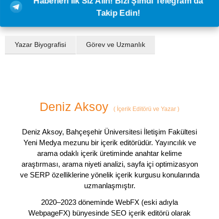
Haberleri İlk Siz Alın! Bizi Şimdi Telegram'da
Takip Edin!
Yazar Biyografisi
Görev ve Uzmanlık
Deniz Aksoy
(
İçerik Editörü ve Yazar
)
Deniz Aksoy, Bahçeşehir Üniversitesi İletişim Fakültesi
Yeni Medya mezunu bir içerik editörüdür. Yayıncılık ve
arama odaklı içerik üretiminde anahtar kelime
araştırması, arama niyeti analizi, sayfa içi optimizasyon
ve SERP özelliklerine yönelik içerik kurgusu konularında
uzmanlaşmıştır.
2020–2023 döneminde WebFX (eski adıyla
WebpageFX) bünyesinde SEO içerik editörü olarak