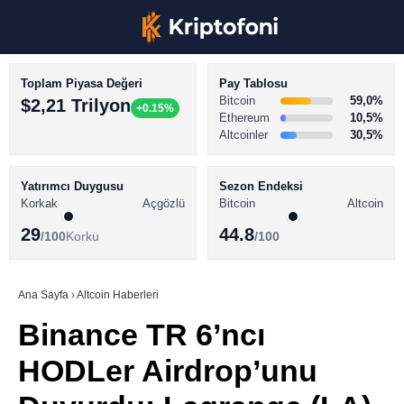
Toplam Piyasa Değeri
Pay Tablosu
Bitcoin
59,0%
$2,21 Trilyon
+0.15%
Ethereum
10,5%
Altcoinler
30,5%
KRİPTO PARA HABERLERİ
Facebook
BİTCOİN HABERLERİ
Yatırımcı Duygusu
Sezon Endeksi
Korkak
Açgözlü
Bitcoin
Altcoin
ALTCOİN HABERLERİ
29
44.8
/100
Korku
/100
AKADEMİ
Instagram
SÖZLÜK
Ana Sayfa
›
Altcoin Haberleri
Binance TR 6’ncı
Youtube
HODLer Airdrop’unu
TikTok