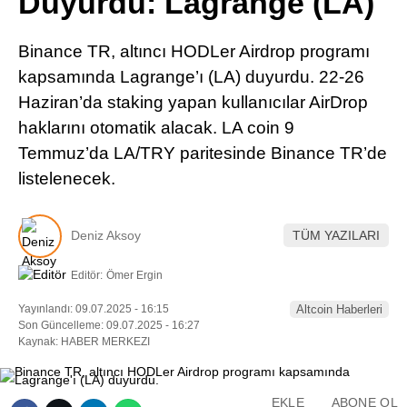
Duyurdu: Lagrange (LA)
Pinterest
Binance TR, altıncı HODLer Airdrop programı
LinkedIn
kapsamında Lagrange’ı (LA) duyurdu. 22-26
Haziran’da staking yapan kullanıcılar AirDrop
Telegram
haklarını otomatik alacak. LA coin 9
Temmuz’da LA/TRY paritesinde Binance TR’de
listelenecek.
Deniz Aksoy
TÜM YAZILARI
Editör:
Ömer Ergin
Yayınlandı: 09.07.2025 - 16:15
Altcoin Haberleri
Son Güncelleme: 09.07.2025 - 16:27
Kaynak: HABER MERKEZI
EKLE
ABONE OL