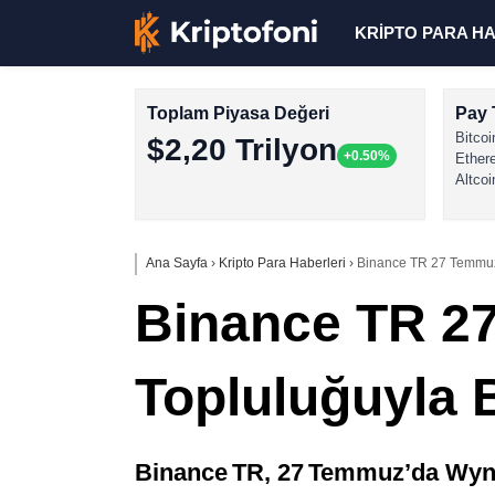
KRİPTO PARA H
Toplam Piyasa Değeri
Pay 
Bitcoi
$2,20 Trilyon
+0.50%
Ether
Altcoi
Ana Sayfa
›
Kripto Para Haberleri
›
Binance TR 27 Temmuz’
Binance TR 27
Topluluğuyla 
Binance TR, 27 Temmuz’da Wynd