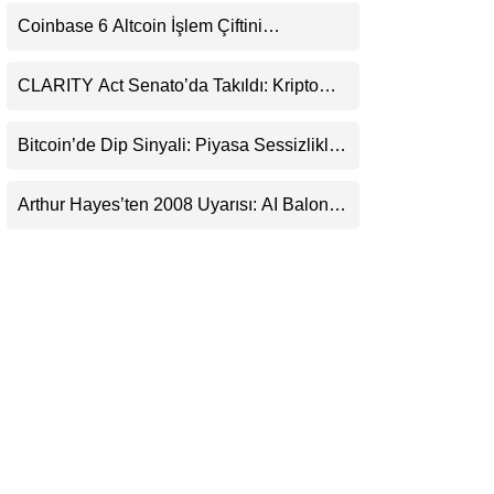
LinkedIn
Coinbase 6 Altcoin İşlem Çiftini
Durduracak
Telegram
CLARITY Act Senato’da Takıldı: Kripto
Para Piyasası 2027’yi Fiyatlıyor
Bitcoin’de Dip Sinyali: Piyasa Sessizlikle
Sıkışıyor
Arthur Hayes’ten 2008 Uyarısı: AI Balonu
Bitcoin’i Nasıl Besleyebilir?