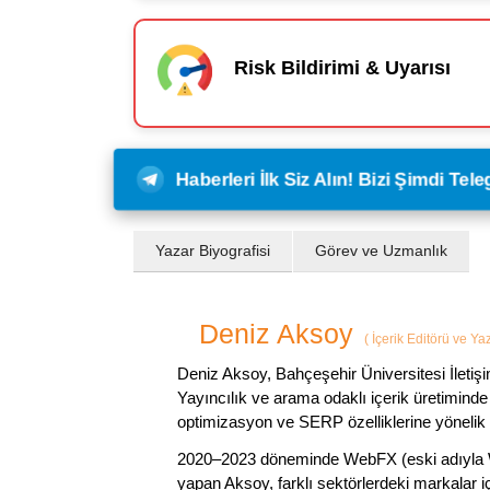
Risk Bildirimi & Uyarısı
Haberleri İlk Siz Alın! Bizi Şimdi Te
Yazar Biyografisi
Görev ve Uzmanlık
Deniz Aksoy
(
İçerik Editörü ve Ya
Deniz Aksoy, Bahçeşehir Üniversitesi İletiş
Yayıncılık ve arama odaklı içerik üretiminde 
optimizasyon ve SERP özelliklerine yönelik
2020–2023 döneminde WebFX (eski adıyla W
yapan Aksoy, farklı sektörlerdeki markalar i