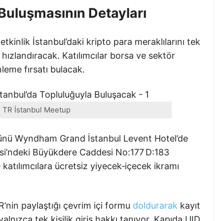
Buluşmasının Detayları
etkinlik İstanbul’daki kripto para meraklılarını tek
ı hızlandıracak. Katılımcılar borsa ve sektör
nleme fırsatı bulacak.
 TR İstanbul Meetup
ünü Wyndham Grand İstanbul Levent Hotel’de
si’ndeki Büyükdere Caddesi No:177 D:183
 katılımcılara ücretsiz yiyecek‑içecek ikramı
R’nin paylaştığı çevrim içi formu
doldurarak
kayıt
nızca tek kişilik giriş hakkı tanıyor. Kapıda UID