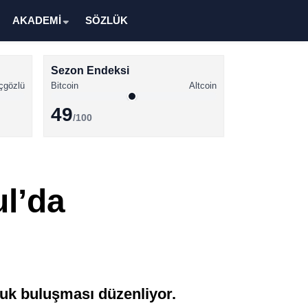
AKADEMİ
SÖZLÜK
Sezon Endeksi
çgözlü
Bitcoin
Altcoin
49
/100
Kripto Para Haberleri
Bitcoin Haberleri
l’da
Altcoin Haberleri
Ethereum Haberleri
Solana Haberleri
XRP Haberleri
uk buluşması düzenliyor.
Memecoin Haberleri