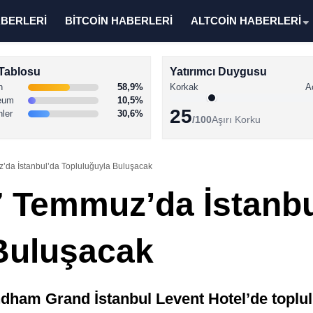
ABERLERİ
BİTCOİN HABERLERİ
ALTCOİN HABERLERİ
Tablosu
Yatırımcı Duygusu
n
58,9%
Korkak
A
eum
10,5%
25
nler
30,6%
/100
Aşırı Korku
da İstanbul’da Topluluğuyla Buluşacak
 Temmuz’da İstanbu
Buluşacak
ham Grand İstanbul Levent Hotel’de toplul