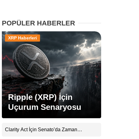
Stablecoin Haberleri
POPÜLER HABERLER
XRP Haberleri
Facebook
Instagram
Youtube
Ripple (XRP) İçin
Uçurum Senaryosu
TikTok
Pinterest
Clarity Act İçin Senato’da Zaman
Daralıyor