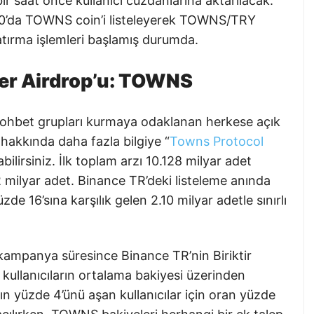
r saat önce kullanıcı cüzdanlarına aktarılacak.
30’da TOWNS coin’i listeleyerek TOWNS/TRY
yatırma işlemleri başlamış durumda.
Ler Airdrop’u: TOWNS
 sohbet grupları kurmaya odaklanan herkese açık
l hakkında daha fazla bilgiye “
Towns Protocol
bilirsiniz. İlk toplam arzı 10.128 milyar adet
ilyar adet. Binance TR’deki listeleme anında
de 16’sına karşılık gelen 2.10 milyar adetle sınırlı
 kampanya süresince Binance TR’nin Biriktir
 kullanıcıların ortalama bakiyesi üzerinden
ın yüzde 4’ünü aşan kullanıcılar için oran yüzde