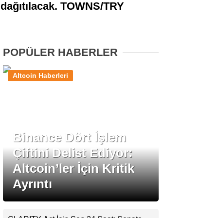
n dağıtılacak. TOWNS/TRY
Stablecoin Haberleri
POPÜLER HABERLER
Facebook
Altcoin Haberleri
Instagram
Binance Dört İşlem
Youtube
Çiftini Delist Ediyor:
Altcoin’ler İçin Kritik
TikTok
Ayrıntı
Pinterest