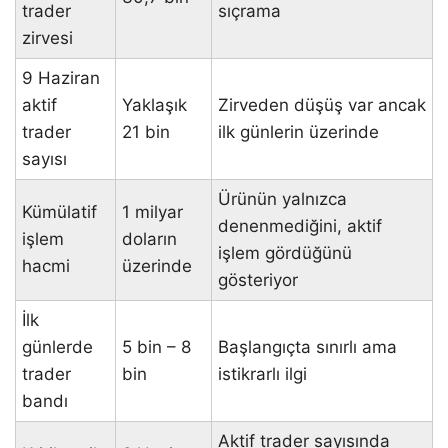
trader
sıçrama
zirvesi
9 Haziran
aktif
Yaklaşık
Zirveden düşüş var ancak
trader
21 bin
ilk günlerin üzerinde
sayısı
Ürünün yalnızca
Kümülatif
1 milyar
denenmediğini, aktif
işlem
doların
işlem gördüğünü
hacmi
üzerinde
gösteriyor
İlk
günlerde
5 bin – 8
Başlangıçta sınırlı ama
trader
bin
istikrarlı ilgi
bandı
Aktif trader sayısında