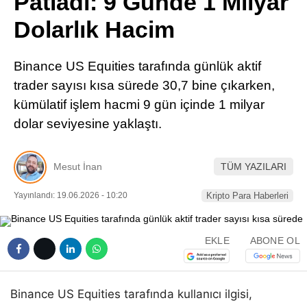
Patladı: 9 Günde 1 Milyar
Pinterest
Dolarlık Hacim
LinkedIn
Binance US Equities tarafında günlük aktif
trader sayısı kısa sürede 30,7 bine çıkarken,
Telegram
kümülatif işlem hacmi 9 gün içinde 1 milyar
dolar seviyesine yaklaştı.
Mesut İnan
TÜM YAZILARI
Yayınlandı: 19.06.2026 - 10:20
Kripto Para Haberleri
EKLE
ABONE OL
Binance US Equities tarafında kullanıcı ilgisi,