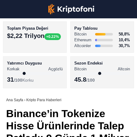
Toplam Piyasa Değeri
Pay Tablosu
Bitcoin
58,8%
$2,22 Trilyon
+0.22%
Ethereum
10,4%
Altcoinler
30,7%
KRİPTO PARA HABERLERİ
Facebook
BİTCOİN HABERLERİ
Yatırımcı Duygusu
Sezon Endeksi
Korkak
Açgözlü
Bitcoin
Altcoin
ALTCOİN HABERLERİ
31
45.8
/100
Korku
/100
AKADEMİ
Instagram
SÖZLÜK
Ana Sayfa
›
Kripto Para Haberleri
Binance’in Tokenize
Youtube
Hisse Ürünlerinde Talep
TikTok