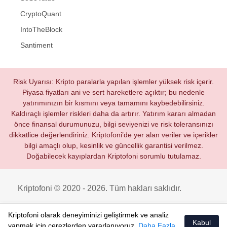
CryptoQuant
IntoTheBlock
Santiment
Risk Uyarısı: Kripto paralarla yapılan işlemler yüksek risk içerir.
Piyasa fiyatları ani ve sert hareketlere açıktır; bu nedenle
yatırımınızın bir kısmını veya tamamını kaybedebilirsiniz.
Kaldıraçlı işlemler riskleri daha da artırır. Yatırım kararı almadan
önce finansal durumunuzu, bilgi seviyenizi ve risk toleransınızı
dikkatlice değerlendiriniz. Kriptofoni’de yer alan veriler ve içerikler
bilgi amaçlı olup, kesinlik ve güncellik garantisi verilmez.
Doğabilecek kayıplardan Kriptofoni sorumlu tutulamaz.
Kriptofoni © 2020 - 2026. Tüm hakları saklıdır.
Kriptofoni olarak deneyiminizi geliştirmek ve analiz
Kabul
yapmak için çerezlerden yararlanıyoruz.
Daha Fazla