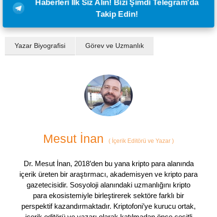
Haberleri İlk Siz Alın! Bizi Şimdi Telegram'da
Takip Edin!
Yazar Biyografisi
Görev ve Uzmanlık
Mesut İnan
(
İçerik Editörü ve Yazar
)
Dr. Mesut İnan, 2018’den bu yana kripto para alanında
içerik üreten bir araştırmacı, akademisyen ve kripto para
gazetecisidir. Sosyoloji alanındaki uzmanlığını kripto
para ekosistemiyle birleştirerek sektöre farklı bir
perspektif kazandırmaktadır. Kriptofoni’ye kurucu ortak,
içerik editörü ve yazarı olarak katılmadan önce çeşitli