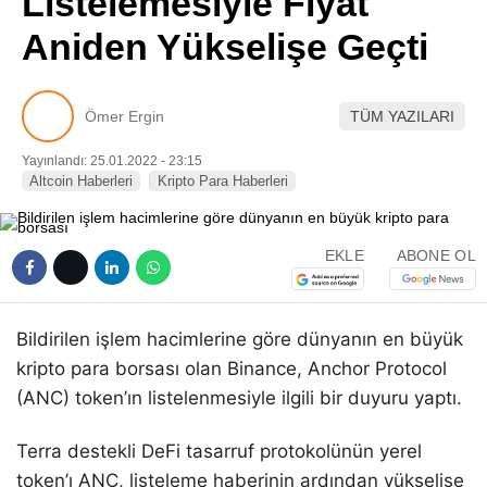
Listelemesiyle Fiyat
Pinterest
Aniden Yükselişe Geçti
LinkedIn
Ömer Ergin
TÜM YAZILARI
Telegram
Yayınlandı: 25.01.2022 - 23:15
Altcoin Haberleri
Kripto Para Haberleri
EKLE
ABONE OL
Bildirilen işlem hacimlerine göre dünyanın en büyük
kripto para borsası olan Binance, Anchor Protocol
(ANC) token’ın listelenmesiyle ilgili bir duyuru yaptı.
Terra destekli DeFi tasarruf protokolünün yerel
token’ı ANC, listeleme haberinin ardından yükselişe