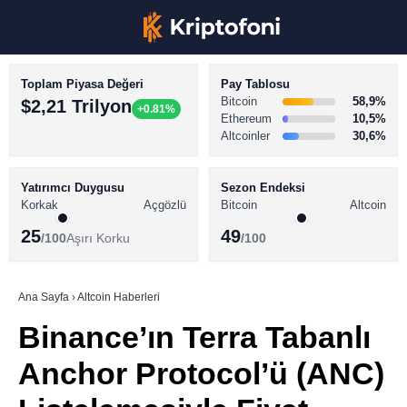
Toplam Piyasa Değeri
Pay Tablosu
Bitcoin
58,9%
$2,21 Trilyon
+0.81%
Ethereum
10,5%
Altcoinler
30,6%
KRİPTO PARA HABERLERİ
Facebook
BİTCOİN HABERLERİ
Yatırımcı Duygusu
Sezon Endeksi
Korkak
Açgözlü
Bitcoin
Altcoin
ALTCOİN HABERLERİ
25
49
/100
Aşırı Korku
/100
AKADEMİ
Instagram
SÖZLÜK
Ana Sayfa
›
Altcoin Haberleri
Binance’ın Terra Tabanlı
Youtube
Anchor Protocol’ü (ANC)
TikTok