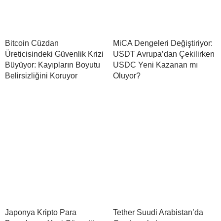
Bitcoin Cüzdan
MiCA Dengeleri Değiştiriyor:
Üreticisindeki Güvenlik Krizi
USDT Avrupa’dan Çekilirken
Büyüyor: Kayıpların Boyutu
USDC Yeni Kazanan mı
Belirsizliğini Koruyor
Oluyor?
Japonya Kripto Para
Tether Suudi Arabistan’da