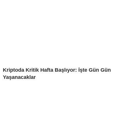
Kriptoda Kritik Hafta Başlıyor: İşte Gün Gün
Yaşanacaklar