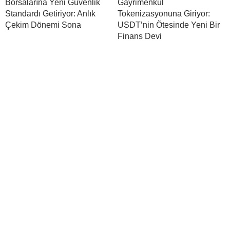
Borsalarına Yeni Güvenlik
Gayrimenkul
Standardı Getiriyor: Anlık
Tokenizasyonuna Giriyor:
Çekim Dönemi Sona
USDT’nin Ötesinde Yeni Bir
Finans Devi