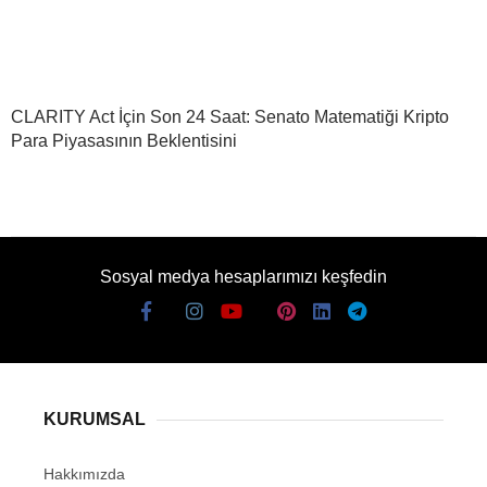
CLARITY Act İçin Son 24 Saat: Senato Matematiği Kripto
Para Piyasasının Beklentisini
Sosyal medya hesaplarımızı keşfedin
KURUMSAL
Hakkımızda