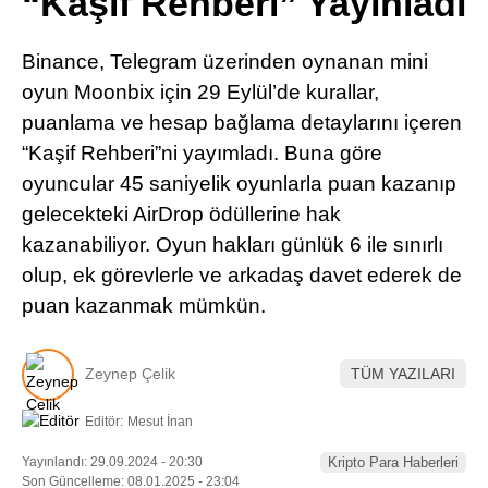
“Kaşif Rehberi” Yayınladı
Pinterest
Binance, Telegram üzerinden oynanan mini
LinkedIn
oyun Moonbix için 29 Eylül’de kurallar,
puanlama ve hesap bağlama detaylarını içeren
Telegram
“Kaşif Rehberi”ni yayımladı. Buna göre
oyuncular 45 saniyelik oyunlarla puan kazanıp
gelecekteki AirDrop ödüllerine hak
kazanabiliyor. Oyun hakları günlük 6 ile sınırlı
olup, ek görevlerle ve arkadaş davet ederek de
puan kazanmak mümkün.
Zeynep Çelik
TÜM YAZILARI
Editör:
Mesut İnan
Yayınlandı: 29.09.2024 - 20:30
Kripto Para Haberleri
Son Güncelleme: 08.01.2025 - 23:04