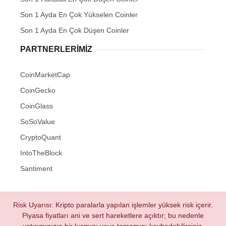
Son 1 Ayda En Çok Yükselen Coinler
Son 1 Ayda En Çok Düşen Coinler
PARTNERLERIMIZ
CoinMarketCap
CoinGecko
CoinGlass
SoSoValue
CryptoQuant
IntoTheBlock
Santiment
Risk Uyarısı: Kripto paralarla yapılan işlemler yüksek risk içerir.
Piyasa fiyatları ani ve sert hareketlere açıktır; bu nedenle