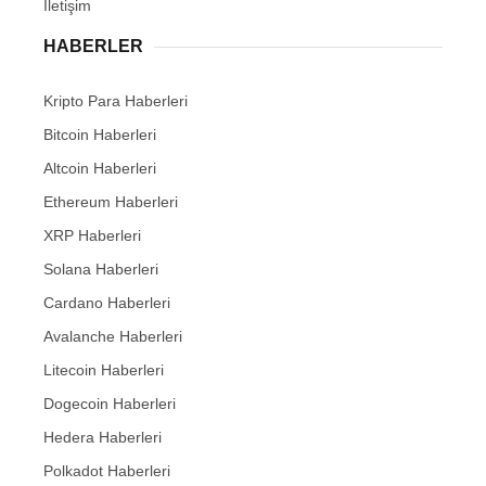
İletişim
HABERLER
Kripto Para Haberleri
Bitcoin Haberleri
Altcoin Haberleri
Ethereum Haberleri
XRP Haberleri
Solana Haberleri
Cardano Haberleri
Avalanche Haberleri
Litecoin Haberleri
Dogecoin Haberleri
Hedera Haberleri
Polkadot Haberleri