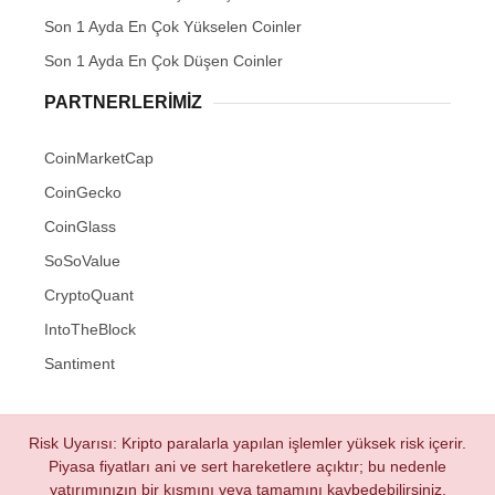
Son 1 Ayda En Çok Yükselen Coinler
Son 1 Ayda En Çok Düşen Coinler
PARTNERLERIMIZ
CoinMarketCap
CoinGecko
CoinGlass
SoSoValue
CryptoQuant
IntoTheBlock
Santiment
Risk Uyarısı: Kripto paralarla yapılan işlemler yüksek risk içerir.
Piyasa fiyatları ani ve sert hareketlere açıktır; bu nedenle
yatırımınızın bir kısmını veya tamamını kaybedebilirsiniz.