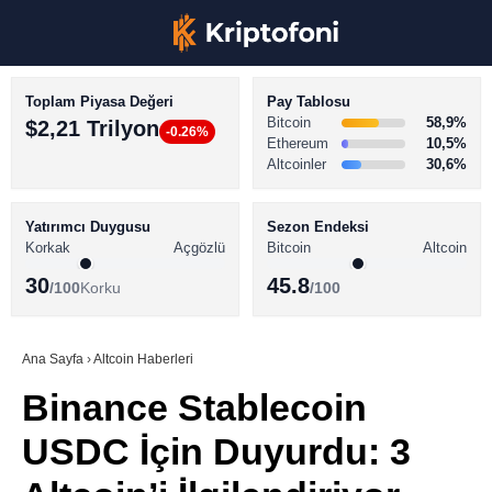
Toplam Piyasa Değeri
Pay Tablosu
Bitcoin
58,9%
$2,21 Trilyon
-0.26%
Ethereum
10,5%
Altcoinler
30,6%
KRİPTO PARA HABERLERİ
Facebook
BİTCOİN HABERLERİ
Yatırımcı Duygusu
Sezon Endeksi
Korkak
Açgözlü
Bitcoin
Altcoin
ALTCOİN HABERLERİ
30
45.8
/100
Korku
/100
AKADEMİ
Instagram
SÖZLÜK
Ana Sayfa
›
Altcoin Haberleri
Binance Stablecoin
Youtube
USDC İçin Duyurdu: 3
TikTok