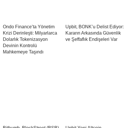
Ondo Finance’ta Yönetim
Upbit, BONK’u Delist Ediyor:
Krizi Derinleşti: Milyarlarca
Kararın Arkasında Güvenlik
Dolarlık Tokenizasyon
ve Şeffaflık Endişeleri Var
Devinin Kontrolü
Mahkemeye Taşındı
Bithumb, BlockStreet (BSB)
Upbit Yeni Altcoin