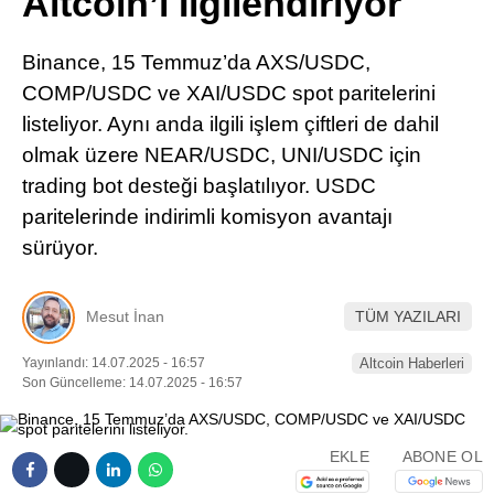
Altcoin’i İlgilendiriyor
Pinterest
Binance, 15 Temmuz’da AXS/USDC,
LinkedIn
COMP/USDC ve XAI/USDC spot paritelerini
listeliyor. Aynı anda ilgili işlem çiftleri de dahil
Telegram
olmak üzere NEAR/USDC, UNI/USDC için
trading bot desteği başlatılıyor. USDC
paritelerinde indirimli komisyon avantajı
sürüyor.
Mesut İnan
TÜM YAZILARI
Yayınlandı: 14.07.2025 - 16:57
Altcoin Haberleri
Son Güncelleme: 14.07.2025 - 16:57
EKLE
ABONE OL