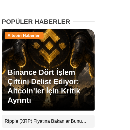
Stablecoin Haberleri
POPÜLER HABERLER
Altcoin Haberleri
Facebook
Binance Dört İşlem
Instagram
Çiftini Delist Ediyor:
Youtube
Altcoin’ler İçin Kritik
Ayrıntı
TikTok
Pinterest
Ripple (XRP) Fiyatına Bakanlar Bunu
Kaçırıyor: Evernorth’tan Dikkat Çeken