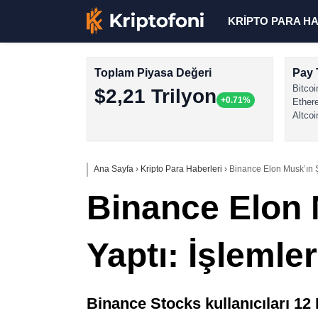
KRİPTO PARA H
Toplam Piyasa Değeri
Pay 
Bitcoi
$2,21 Trilyon
+0.71%
Ether
Altcoi
Ana Sayfa
›
Kripto Para Haberleri
›
Binance Elon Musk’ın Şir
Binance Elon M
Yaptı: İşlemle
Binance Stocks kullanıcıları 12 