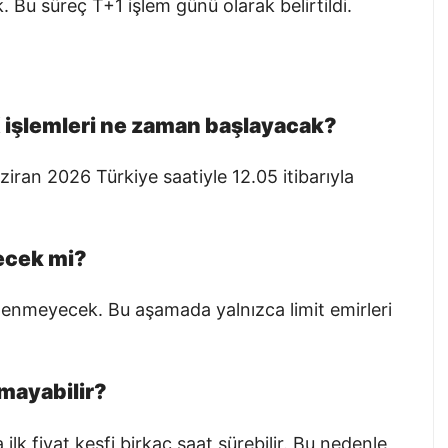
 Bu süreç T+1 işlem günü olarak belirtildi.
işlemleri ne zaman başlayacak?
ziran 2026 Türkiye saatiyle 12.05 itibarıyla
lecek mi?
klenmeyecek. Bu aşamada yalnızca limit emirleri
mayabilir?
ilk fiyat keşfi birkaç saat sürebilir. Bu nedenle