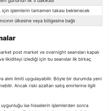
işlem gününün ilk 5 dakikası
 için işlemlerin tamamen takası beklenecek
anıcının ülkesine veya bölgesine bağlı
malar
arket post market ve overnight seansları kapalı
 likiditeyi izlediği için bu seanslar ilk birkaç
a alım limiti uygulayabilir. Böyle bir durumda yeni
ebilir. Ancak riski azaltan satış emirlerine ilgili
 uygunluğu ise hisselerin işlemlerden sonra