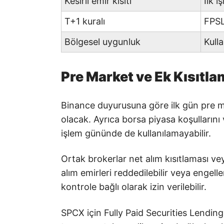
Kesirli emir kısıtı
İlk 
T+1 kuralı
FPSL
Bölgesel uygunluk
Kull
Pre Market ve Ek Kısıtla
Binance duyurusuna göre ilk gün pre m
olacak. Ayrıca borsa piyasa koşullarını ve
işlem gününde de kullanılamayabilir.
Ortak brokerlar net alım kısıtlaması vey
alım emirleri reddedilebilir veya engellen
kontrole bağlı olarak izin verilebilir.
SPCX için Fully Paid Securities Lending