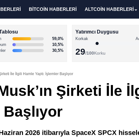
ABERLERİ
BİTCOİN HABERLERİ
ALTCOİN HABERLERİ
Tablosu
Yatırımcı Duygusu
n
59,0%
Korkak
A
eum
10,5%
29
nler
30,5%
/100
Korku
keti İle İlgili Hamle Yaptı: İşlemler Başlıyor
usk’ın Şirketi İle İl
r Başlıyor
Haziran 2026 itibarıyla SpaceX SPCX hissele