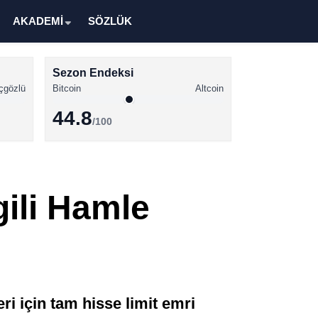
AKADEMİ
SÖZLÜK
Sezon Endeksi
çgözlü
Bitcoin
Altcoin
44.8
/100
Kripto Para Haberleri
Bitcoin Haberleri
gili Hamle
Altcoin Haberleri
Ethereum Haberleri
Solana Haberleri
XRP Haberleri
ri için tam hisse limit emri
Memecoin Haberleri