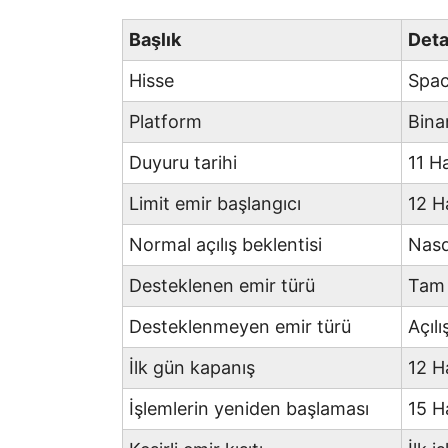
Başlık
Det
Hisse
Spa
Platform
Bina
Duyuru tarihi
11 H
Limit emir başlangıcı
12 H
Normal açılış beklentisi
Nasd
Desteklenen emir türü
Tam 
Desteklenmeyen emir türü
Açıl
İlk gün kapanış
12 H
İşlemlerin yeniden başlaması
15 H