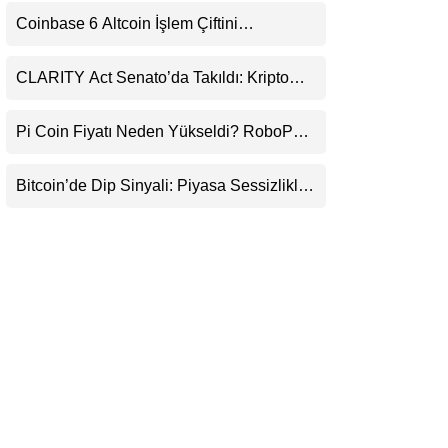
Uyarı
LinkedIn
Coinbase 6 Altcoin İşlem Çiftini
Durduracak
Telegram
CLARITY Act Senato’da Takıldı: Kripto
Para Piyasası 2027’yi Fiyatlıyor
Pi Coin Fiyatı Neden Yükseldi? RoboPay
Ortaklığı ve Güncelleme İyimserliği
Destekledi
Bitcoin’de Dip Sinyali: Piyasa Sessizlikle
Sıkışıyor