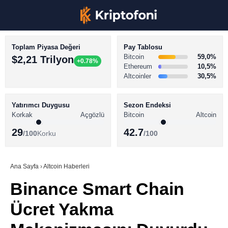
Toplam Piyasa Değeri
Pay Tablosu
Bitcoin
59,0%
$2,21 Trilyon
+0.78%
Ethereum
10,5%
Altcoinler
30,5%
KRİPTO PARA HABERLERİ
Facebook
BİTCOİN HABERLERİ
Yatırımcı Duygusu
Sezon Endeksi
Korkak
Açgözlü
Bitcoin
Altcoin
ALTCOİN HABERLERİ
29
42.7
/100
Korku
/100
AKADEMİ
Instagram
SÖZLÜK
Ana Sayfa
›
Altcoin Haberleri
Binance Smart Chain
Youtube
Ücret Yakma
TikTok