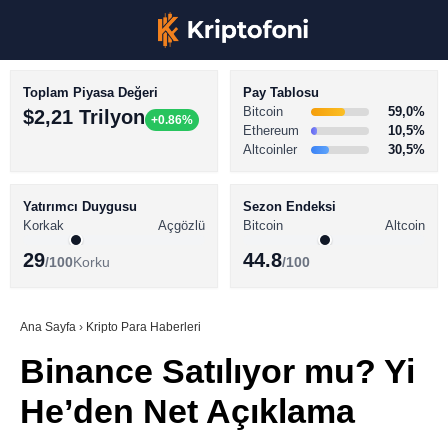
Toplam Piyasa Değeri
Pay Tablosu
Bitcoin
59,0%
$2,21 Trilyon
+0.86%
Ethereum
10,5%
Altcoinler
30,5%
KRİPTO PARA HABERLERİ
Facebook
BİTCOİN HABERLERİ
Yatırımcı Duygusu
Sezon Endeksi
Korkak
Açgözlü
Bitcoin
Altcoin
ALTCOİN HABERLERİ
29
44.8
/100
Korku
/100
AKADEMİ
Instagram
SÖZLÜK
Ana Sayfa
›
Kripto Para Haberleri
Binance Satılıyor mu? Yi
Youtube
He’den Net Açıklama
TikTok