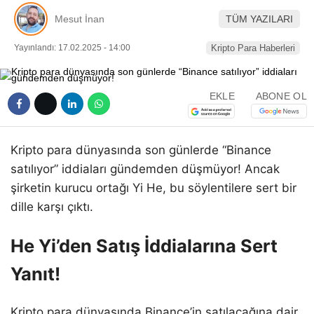
Pinterest
Mesut İnan
TÜM YAZILARI
Yayınlandı: 17.02.2025 - 14:00
Kripto Para Haberleri
LinkedIn
EKLE
ABONE OL
Telegram
Kripto para dünyasında son günlerde “Binance
satılıyor” iddiaları gündemden düşmüyor! Ancak
şirketin kurucu ortağı Yi He, bu söylentilere sert bir
dille karşı çıktı.
He Yi’den Satış İddialarına Sert
Yanıt!
Kripto para dünyasında Binance’in satılacağına dair