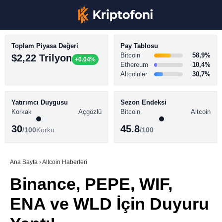
Toplam Piyasa Değeri
Pay Tablosu
Bitcoin
58,9%
$2,22 Trilyon
+0.04%
Ethereum
10,4%
Altcoinler
30,7%
KRİPTO PARA HABERLERİ
Facebook
BİTCOİN HABERLERİ
Yatırımcı Duygusu
Sezon Endeksi
Korkak
Açgözlü
Bitcoin
Altcoin
ALTCOİN HABERLERİ
30
45.8
/100
Korku
/100
AKADEMİ
Instagram
SÖZLÜK
Ana Sayfa
›
Altcoin Haberleri
Binance, PEPE, WIF,
Youtube
ENA ve WLD İçin Duyuru
TikTok