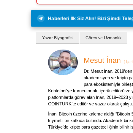
Haberleri İlk Siz Alın! Bizi Şimdi Te
Yazar Biyografisi
Görev ve Uzmanlık
Mesut İnan
(
İçer
Dr. Mesut İnan, 2018’den 
akademisyen ve kripto par
para ekosistemiyle birleşt
Kriptofoni’ye kurucu ortak, içerik editörü ve
platformlarda görev alan İnan, 2018–2023 yı
COINTURK’te editör ve yazar olarak çalıştı.
İnan, Bitcoin üzerine kaleme aldığı “Bitcoin
kıymetli bir katkıda bulundu. Akademik birik
Türkiye’de kripto para gazeteciliğinin bilinir 