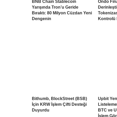
BNB Chain Stablecoin
Ondo Fina
Yarışında Tron’u Geride
Derinleşti
Bıraktı: 80 Milyon Cüzdan Yeni
Tokeniza
Dengenin
Kontrolü
Bithumb, BlockStreet (BSB)
Upbit Yen
İçin KRW İşlem Çifti Desteği
Listelem
Duyurdu
BTC ve U
İşlem Gö