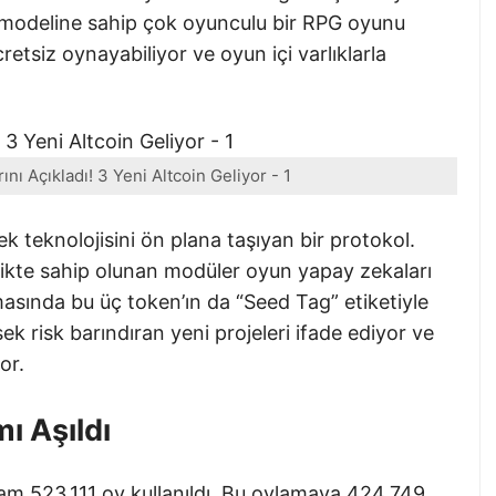
” modeline sahip çok oyunculu bir RPG oyunu
retsiz oynayabiliyor ve oyun içi varlıklarla
ı Açıkladı! 3 Yeni Altcoin Geliyor - 1
teknolojisini ön plana taşıyan bir protokol.
rlikte sahip olunan modüler oyun yapay zekaları
asında bu üç token’ın da “Seed Tag” etiketiyle
sek risk barındıran yeni projeleri ifade ediyor ve
or.
ı Aşıldı
lam 523.111 oy kullanıldı. Bu oylamaya 424.749