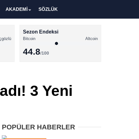
AKADEMİ
SÖZLÜK
Sezon Endeksi
çgözlü
Bitcoin
Altcoin
44.8
/100
Kripto Para Haberleri
Bitcoin Haberleri
dı! 3 Yeni
Altcoin Haberleri
Ethereum Haberleri
Solana Haberleri
POPÜLER HABERLER
XRP Haberleri
Memecoin Haberleri