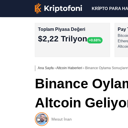
KRİPTO PARA H
Toplam Piyasa Değeri
Pay 
Bitcoi
$2,22 Trilyon
+0.68%
Ether
Altcoi
Ana Sayfa
›
Altcoin Haberleri
›
Binance Oylama Sonuçlarını 
Binance Oylam
Altcoin Geliyo
Mesut İnan