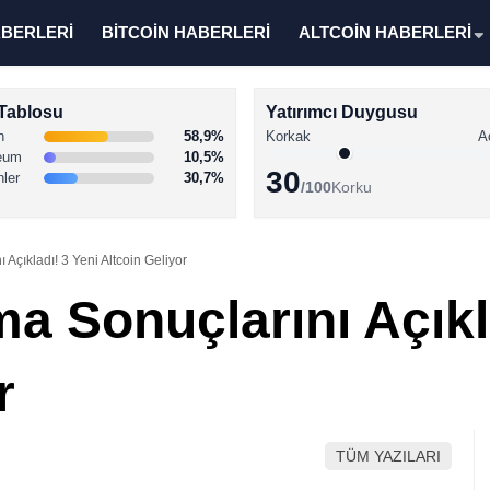
ABERLERİ
BİTCOİN HABERLERİ
ALTCOİN HABERLERİ
Tablosu
Yatırımcı Duygusu
n
58,9%
Korkak
A
eum
10,5%
30
nler
30,7%
/100
Korku
Açıkladı! 3 Yeni Altcoin Geliyor
a Sonuçlarını Açıkla
r
TÜM YAZILARI