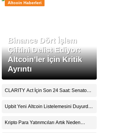
Altcoin Haberleri
Stablecoin Haberleri
Binance Dört İşlem
Facebook
Çiftini Delist Ediyor:
Altcoin’ler İçin Kritik
Ayrıntı
Instagram
Youtube
CLARITY Act İçin Son 24 Saat: Senato
Matematiği Kripto Para Piyasasının
Beklentisini Bozabilir
TikTok
Upbit Yeni Altcoin Listelemesini Duyurdu:
KRW, BTC ve USDT Paritelerinde İşlem
Görecek
Pinterest
Kripto Para Yatırımcıları Artık Neden
Evlerinde Hedef Alınıyor?