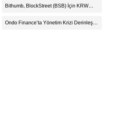
Bithumb, BlockStreet (BSB) İçin KRW
LinkedIn
İşlem Çifti Desteği Duyurdu
Ondo Finance’ta Yönetim Krizi Derinleşti:
Telegram
Milyarlarca Dolarlık Tokenizasyon Devinin
Kontrolü Mahkemeye Taşındı