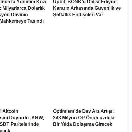
nce’ta Yönetim Krizi
Upbit, BONK’u Delist Ediyor:
: Milyarlarca Dolarlık
Kararın Arkasında Güvenlik ve
syon Devinin
Şeffaflık Endişeleri Var
 Mahkemeye Taşındı
i Altcoin
Optimism’de Dev Arz Artışı:
esini Duyurdu: KRW,
343 Milyon OP Önümüzdeki
SDT Paritelerinde
Bir Yılda Dolaşıma Girecek
recek