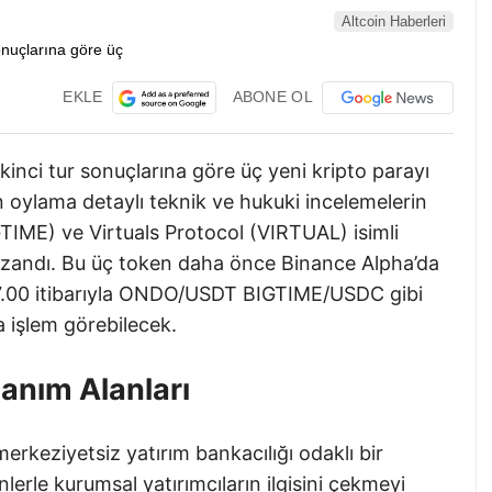
Altcoin Haberleri
EKLE
ABONE OL
inci tur sonuçlarına göre üç yeni kripto parayı
lan oylama detaylı teknik ve hukuki incelemelerin
IME) ve Virtuals Protocol (VIRTUAL) isimli
kazandı. Bu üç token daha önce Binance Alpha’da
17.00 itibarıyla ONDO/USDT BIGTIME/USDC gibi
a işlem görebilecek.
lanım Alanları
rkeziyetsiz yatırım bankacılığı odaklı bir
nlerle kurumsal yatırımcıların ilgisini çekmeyi