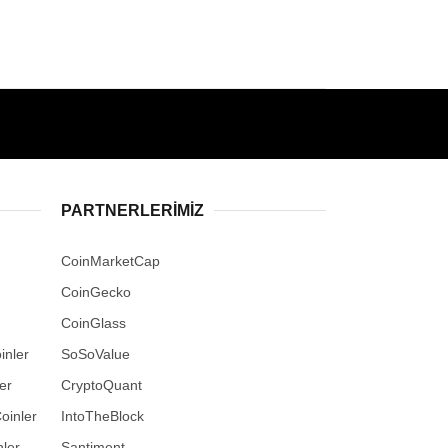
PARTNERLERIMIZ
CoinMarketCap
CoinGecko
CoinGlass
inler
SoSoValue
er
CryptoQuant
oinler
IntoTheBlock
ler
Santiment