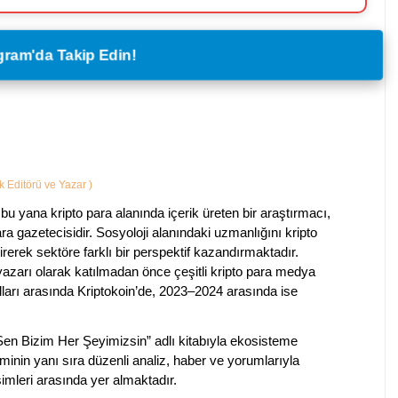
legram'da Takip Edin!
ik Editörü ve Yazar
)
bu yana kripto para alanında içerik üreten bir araştırmacı,
a gazetecisidir. Sosyoloji alanındaki uzmanlığını kripto
irerek sektöre farklı bir perspektif kazandırmaktadır.
 yazarı olarak katılmadan önce çeşitli kripto para medya
lları arasında Kriptokoin’de, 2023–2024 arasında ise
 Sen Bizim Her Şeyimizsin” adlı kitabıyla ekosisteme
iminin yanı sıra düzenli analiz, haber ve yorumlarıyla
isimleri arasında yer almaktadır.