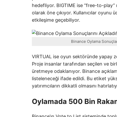
hedefliyor. BIGTIME ise “free-to-play
olarak öne çıkıyor. Kullanıcılar oyunu üc
etkileşime geçebiliyor.
Binance Oylama Sonuçların
VIRTUAL ise oyun sektöründe yapay zek 
Proje insanlar tarafından seçilen ve bi
üretmeye odaklanıyor. Binance açıklam
listeleneceği ifade edildi. Bu etiket yük
yatırımcıların dikkatli olmasını hatırlatıy
Oylamada 500 Bin Rakam
Binance’ın Vote to List sisteminde top