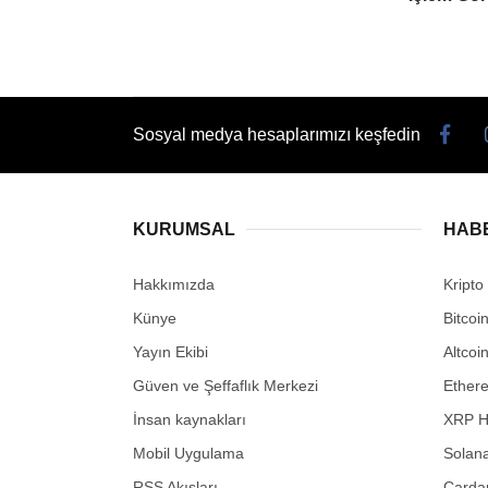
Sosyal medya hesaplarımızı keşfedin
KURUMSAL
HAB
Hakkımızda
Kripto
Künye
Bitcoi
Yayın Ekibi
Altcoi
Güven ve Şeffaflık Merkezi
Ether
İnsan kaynakları
XRP H
Mobil Uygulama
Solana
RSS Akışları
Carda