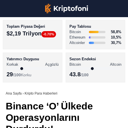
Toplam Piyasa Değeri
Pay Tablosu
Bitcoin
58,8%
$2,19 Trilyon
-0.70%
Ethereum
10,5%
Altcoinler
30,7%
KRİPTO PARA HABERLERİ
Facebook
BİTCOİN HABERLERİ
Yatırımcı Duygusu
Sezon Endeksi
Korkak
Açgözlü
Bitcoin
Altcoin
ALTCOİN HABERLERİ
29
43.8
/100
Korku
/100
AKADEMİ
Instagram
SÖZLÜK
Ana Sayfa
›
Kripto Para Haberleri
Binance ‘O’ Ülkede
Youtube
Operasyonlarını
TikTok