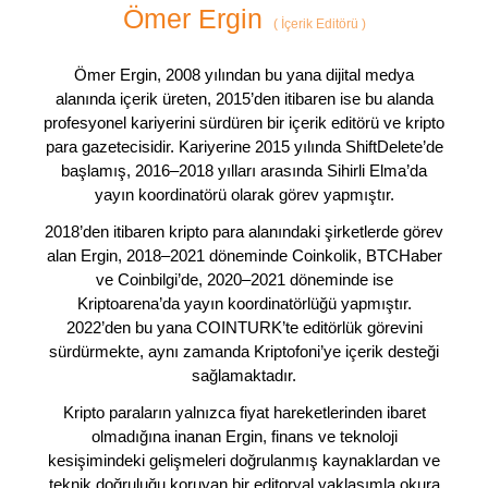
Ömer Ergin
(
İçerik Editörü
)
Ömer Ergin, 2008 yılından bu yana dijital medya
alanında içerik üreten, 2015’den itibaren ise bu alanda
profesyonel kariyerini sürdüren bir içerik editörü ve kripto
para gazetecisidir. Kariyerine 2015 yılında ShiftDelete’de
başlamış, 2016–2018 yılları arasında Sihirli Elma’da
yayın koordinatörü olarak görev yapmıştır.
2018’den itibaren kripto para alanındaki şirketlerde görev
alan Ergin, 2018–2021 döneminde Coinkolik, BTCHaber
ve Coinbilgi’de, 2020–2021 döneminde ise
Kriptoarena’da yayın koordinatörlüğü yapmıştır.
2022’den bu yana COINTURK’te editörlük görevini
sürdürmekte, aynı zamanda Kriptofoni’ye içerik desteği
sağlamaktadır.
Kripto paraların yalnızca fiyat hareketlerinden ibaret
olmadığına inanan Ergin, finans ve teknoloji
kesişimindeki gelişmeleri doğrulanmış kaynaklardan ve
teknik doğruluğu koruyan bir editoryal yaklaşımla okura