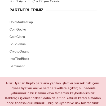
Son 1 Ayda En Çok Düşen Coinler
PARTNERLERIMIZ
CoinMarketCap
CoinGecko
CoinGlass
SoSoValue
CryptoQuant
IntoTheBlock
Santiment
Risk Uyarısı: Kripto paralarla yapılan işlemler yüksek risk içerir.
Piyasa fiyatları ani ve sert hareketlere açıktır; bu nedenle
yatırımınızın bir kısmını veya tamamını kaybedebilirsiniz.
Kaldıraçlı işlemler riskleri daha da artırır. Yatırım kararı almadan
önce finansal durumunuzu, bilgi seviyenizi ve risk toleransınızı