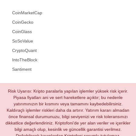
CoinMarketCap
CoinGecko
CoinGlass
SoSoValue
CryptoQuant
IntoTheBlock
Santiment
Risk Uyarısı: Kripto paralarla yapılan işlemler yüksek risk içerir.
Piyasa fiyatları ani ve sert hareketlere açıktır; bu nedenle
yatırımınızın bir kısmını veya tamamını kaybedebilirsiniz.
Kaldıraçlı işlemler riskleri daha da artırır. Yatırım kararı almadan
önce finansal durumunuzu, bilgi seviyenizi ve risk toleransınızı
dikkatlice değerlendiriniz. Kriptofoni’de yer alan veriler ve içerikler
bilgi amaçlı olup, kesinlik ve güncellik garantisi verilmez.
Doğabilecek kayıplardan Kriptofoni sorumlu tutulamaz.