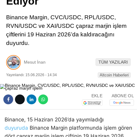
Ediyor
Pinterest
Binance Margin, CVC/USDC, RPL/USDC,
LinkedIn
RVN/USDC ve XAI/USDC çapraz marjin işlem
çiftlerini 19 Haziran 2026’da kaldıracağını
Telegram
duyurdu.
Mesut İnan
TÜM YAZILARI
Yayınlandı: 15.06.2026 - 14:34
Altcoin Haberleri
EKLE
ABONE OL
Binance, 15 Haziran 2026’da yayımladığı
duyuruda
Binance Margin platformunda işlem gören
dört çapraz marjin işlem çiftinin 19 Haziran 2026