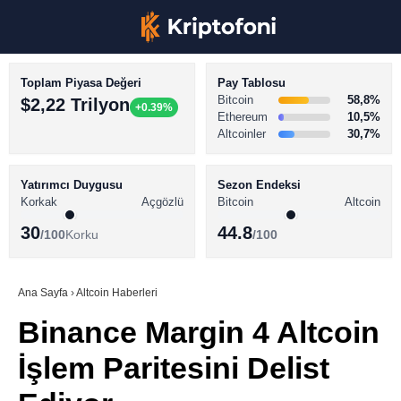
Toplam Piyasa Değeri
Pay Tablosu
Bitcoin
58,8%
$2,22 Trilyon
+0.39%
Ethereum
10,5%
Altcoinler
30,7%
KRİPTO PARA HABERLERİ
Facebook
BİTCOİN HABERLERİ
Yatırımcı Duygusu
Sezon Endeksi
Korkak
Açgözlü
Bitcoin
Altcoin
ALTCOİN HABERLERİ
30
44.8
/100
Korku
/100
AKADEMİ
Instagram
SÖZLÜK
Ana Sayfa
›
Altcoin Haberleri
Binance Margin 4 Altcoin
Youtube
İşlem Paritesini Delist
TikTok