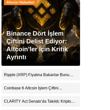
Altcoin Haberleri
Stablecoin Haberleri
Binance Dört İşlem
Facebook
Çiftini Delist Ediyor:
Altcoin’ler İçin Kritik
Ayrıntı
Instagram
Youtube
Ripple (XRP) Fiyatına Bakanlar Bunu
Kaçırıyor: Evernorth’tan Dikkat Çeken
Uyarı
TikTok
Coinbase 6 Altcoin İşlem Çiftini
Durduracak
Pinterest
CLARITY Act Senato’da Takıldı: Kripto
Para Piyasası 2027’yi Fiyatlıyor