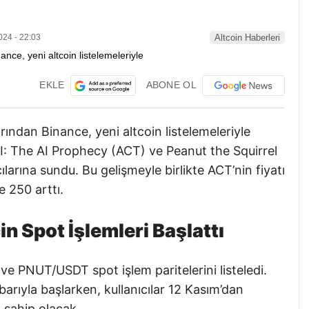
024 - 22:03
Altcoin Haberleri
EKLE
ABONE OL
ından Binance, yeni altcoin listelemeleriyle
I: The AI Prophecy (ACT) ve Peanut the Squirrel
ılarına sundu. Bu gelişmeyle birlikte ACT’nin fiyatı
e 250 arttı.
n Spot İşlemleri Başlattı
 PNUT/USDT spot işlem paritelerini listeledi.
barıyla başlarken, kullanıcılar 12 Kasım’dan
 sahip olacak.