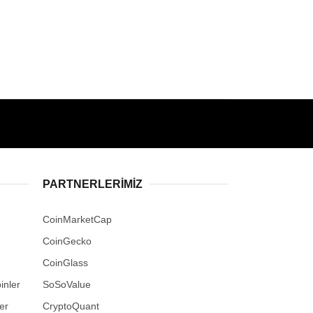
PARTNERLERIMIZ
CoinMarketCap
CoinGecko
CoinGlass
inler
SoSoValue
er
CryptoQuant