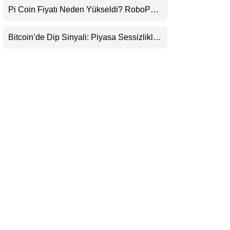
Pi Coin Fiyatı Neden Yükseldi? RoboPay
LinkedIn
Ortaklığı ve Güncelleme İyimserliği
Destekledi
Bitcoin’de Dip Sinyali: Piyasa Sessizlikle
Telegram
Sıkışıyor