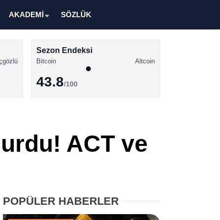
AKADEMİ
SÖZLÜK
Sezon Endeksi
çgözlü
Bitcoin
Altcoin
43.8
/100
Kripto Para Haberleri
Bitcoin Haberleri
çurdu! ACT ve
Altcoin Haberleri
Ethereum Haberleri
Solana Haberleri
POPÜLER HABERLER
XRP Haberleri
Memecoin Haberleri