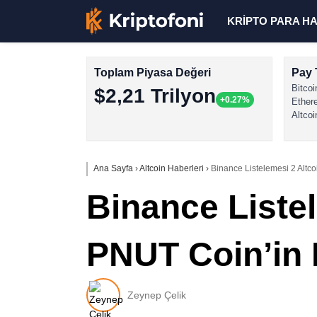
KRİPTO PARA H
Toplam Piyasa Değeri
Pay 
Bitcoi
$2,21 Trilyon
+0.27%
Ether
Altcoi
Ana Sayfa
›
Altcoin Haberleri
›
Binance Listelemesi 2 Altco
Binance Liste
PNUT Coin’in F
Zeynep Çelik