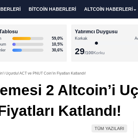
ABERLERİ
BİTCOİN HABERLERİ
ALTCOİN HABERLERİ
Tablosu
Yatırımcı Duygusu
n
59,0%
Korkak
A
eum
10,5%
29
nler
30,6%
/100
Korku
in’i Uçurdu! ACT ve PNUT Coin’in Fiyatları Katlandı!
lemesi 2 Altcoin’i U
iyatları Katlandı!
TÜM YAZILARI