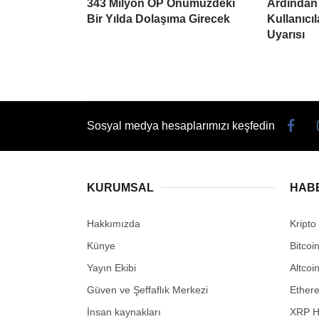
343 Milyon OP Önümüzdeki
Ardından
Bir Yılda Dolaşıma Girecek
Kullanıcı
Uyarısı
Sosyal medya hesaplarımızı keşfedin
KURUMSAL
HAB
Hakkımızda
Kripto
Künye
Bitcoi
Yayın Ekibi
Altcoi
Güven ve Şeffaflık Merkezi
Ether
İnsan kaynakları
XRP H