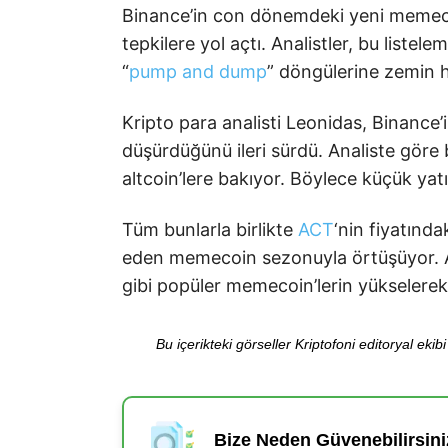
Binance’in con dönemdeki yeni memecoi
tepkilere yol açtı. Analistler, bu listel
“
pump and dump
” döngülerine zemin ha
Kripto para analisti Leonidas, Binance’i
düşürdüğünü ileri sürdü. Analiste göre b
altcoin’lere bakıyor. Böylece küçük yatı
Tüm bunlarla birlikte
ACT
‘nin fiyatınd
eden memecoin sezonuyla örtüşüyor. A
gibi popüler memecoin’lerin yükselerek 
Bu içerikteki görseller Kriptofoni editoryal ek
Bize Neden Güvenebilirsini