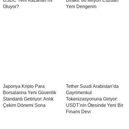
USDC Yeni Kazanan mı
Bıraktı: 80 Milyon Cüzdan
Oluyor?
Yeni Dengenin
Japonya Kripto Para
Tether Suudi Arabistan’da
Borsalarına Yeni Güvenlik
Gayrimenkul
Standardı Getiriyor: Anlık
Tokenizasyonuna Giriyor:
Çekim Dönemi Sona
USDT’nin Ötesinde Yeni Bir
Finans Devi