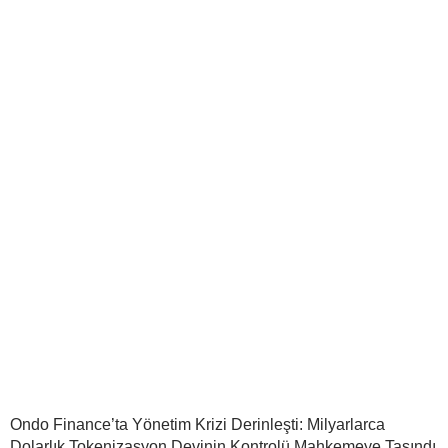
Ondo Finance’ta Yönetim Krizi Derinleşti: Milyarlarca
Dolarlık Tokenizasyon Devinin Kontrolü Mahkemeye Taşındı