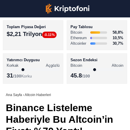
Toplam Piyasa Değeri
Pay Tablosu
Bitcoin
58,8%
$2,21 Trilyon
-0.11%
Ethereum
10,5%
Altcoinler
30,7%
KRİPTO PARA HABERLERİ
Facebook
BİTCOİN HABERLERİ
Yatırımcı Duygusu
Sezon Endeksi
Korkak
Açgözlü
Bitcoin
Altcoin
ALTCOİN HABERLERİ
31
45.8
/100
Korku
/100
AKADEMİ
Instagram
SÖZLÜK
Ana Sayfa
›
Altcoin Haberleri
Binance Listeleme
Youtube
Haberiyle Bu Altcoin’in
TikTok