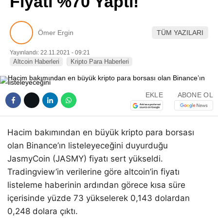
Fiyatı %70 Yaptı!
Pinterest
Ömer Ergin
TÜM YAZILARI
LinkedIn
Yayınlandı: 22.11.2021 - 09:21
Altcoin Haberleri
Kripto Para Haberleri
Telegram
EKLE
ABONE OL
Hacim bakımından en büyük kripto para borsası
olan Binance’ın listeleyeceğini duyurduğu
JasmyCoin (JASMY) fiyatı sert yükseldi.
Tradingview’in verilerine göre altcoin’in fiyatı
listeleme haberinin ardından görece kısa süre
içerisinde yüzde 73 yükselerek 0,143 dolardan
0,248 dolara çıktı.