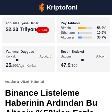
Toplam Piyasa Değeri
Pay Tablosu
Bitcoin
58,9%
$2,20 Trilyon
-0.13%
Ethereum
10,5%
Altcoinler
30,7%
KRİPTO PARA HABERLERİ
Facebook
BİTCOİN HABERLERİ
Yatırımcı Duygusu
Sezon Endeksi
Korkak
Açgözlü
Bitcoin
Altcoin
ALTCOİN HABERLERİ
25
47.9
/100
Aşırı Korku
/100
AKADEMİ
Instagram
SÖZLÜK
Ana Sayfa
›
Altcoin Haberleri
Binance Listeleme
Youtube
Haberinin Ardından Bu
TikTok