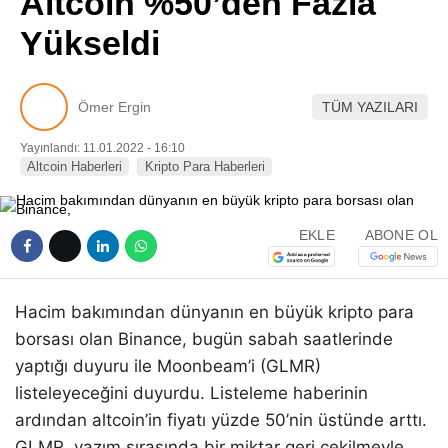
Altcoin %50’den Fazla
Pinterest
Yükseldi
LinkedIn
Ömer Ergin
TÜM YAZILARI
Telegram
Yayınlandı: 11.01.2022 - 16:10
Altcoin Haberleri
Kripto Para Haberleri
EKLE
ABONE OL
Hacim bakımından dünyanın en büyük kripto para
borsası olan Binance, bugün sabah saatlerinde
yaptığı duyuru ile Moonbeam’i (GLMR)
listeleyeceğini duyurdu. Listeleme haberinin
ardından altcoin’in fiyatı yüzde 50’nin üstünde arttı.
GLMR, yazım sırasında bir miktar geri çekilmeyle